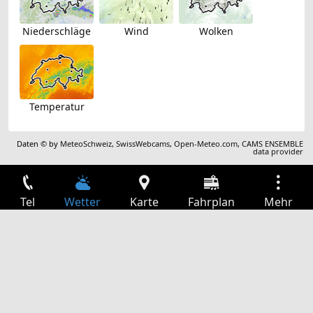
Niederschläge
Wind
Wolken
Temperatur
Daten © by
MeteoSchweiz
,
SwissWebcams
,
Open-Meteo.com
,
CAMS ENSEMBLE
data provider
Tel
Wetter
Karte
Fahrplan
Mehr
Anmelden
Dienste
Abfahrtstabelle