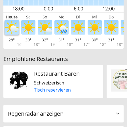
Heute
Sa
So
Mo
Di
Mi
Do
28°
30°
32°
31°
31°
30°
31°
3
16°
18°
19°
18°
17°
18°
18°
Empfohlene Restaurants
Restaurant Bären
Schweizerisch
Tisch reservieren
Regenradar anzeigen