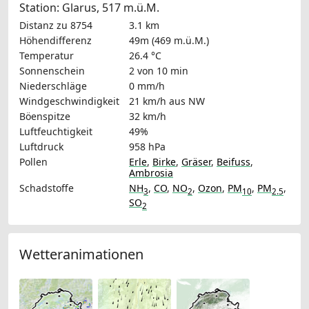
Station: Glarus, 517 m.ü.M.
Distanz zu 8754
3.1 km
Höhendifferenz
49m (469 m.ü.M.)
Temperatur
26.4 °C
Sonnenschein
2 von 10 min
Niederschläge
0 mm/h
Windgeschwindigkeit
21 km/h
aus NW
Böenspitze
32 km/h
Luftfeuchtigkeit
49%
Luftdruck
958 hPa
Pollen
Erle
,
Birke
,
Gräser
,
Beifuss
,
Ambrosia
Schadstoffe
NH
,
CO
,
NO
,
Ozon
,
PM
,
PM
,
3
2
10
2.5
SO
2
Wetteranimationen