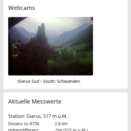
Webcams
Glarus Sud › South: Schwanden
Aktuelle Messwerte
Station: Glarus, 517 m.ü.M.
Distanz zu 8756
2.8 km
Höhendifferenz
-5m (522 m.ü.M.)