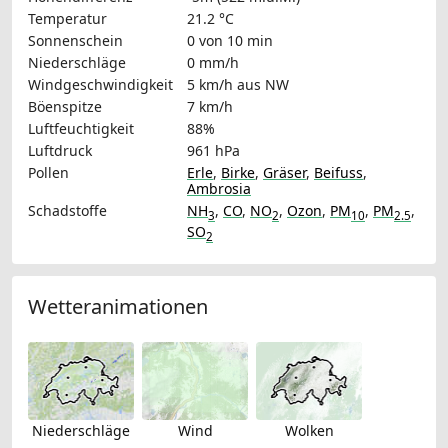
Temperatur
21.2 °C
Sonnenschein
0 von 10 min
Niederschläge
0 mm/h
Windgeschwindigkeit
5 km/h
aus NW
Böenspitze
7 km/h
Luftfeuchtigkeit
88%
Luftdruck
961 hPa
Pollen
Erle
,
Birke
,
Gräser
,
Beifuss
,
Ambrosia
Schadstoffe
NH
,
CO
,
NO
,
Ozon
,
PM
,
PM
,
3
2
10
2.5
SO
2
Wetteranimationen
Niederschläge
Wind
Wolken