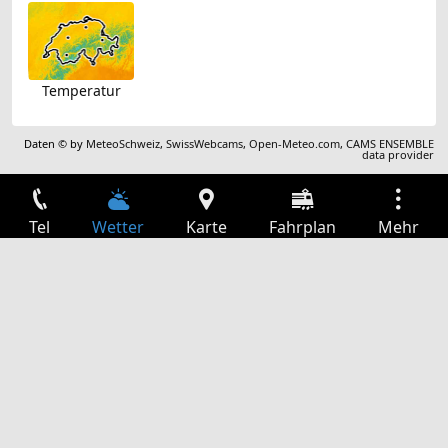
Temperatur
Daten © by
MeteoSchweiz
,
SwissWebcams
,
Open-Meteo.com
,
CAMS ENSEMBLE
data provider
Tel
Wetter
Karte
Fahrplan
Mehr
Anmelden
Dienste
Abfahrtstabelle
Freizeit