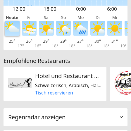
Heute
Fr
Sa
So
Mo
Di
Mi
25°
26°
29°
29°
27°
30°
31°
3
17°
16°
18°
18°
18°
18°
19°
Empfohlene Restaurants
Hotel und Restaurant Stadthof Glarus
Schweizerisch, Arabisch, Halal, Laktosefrei, Koscher, Deutsch, Libanesisch, Italienisch, Regional
Tisch reservieren
Regenradar anzeigen