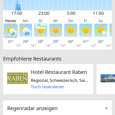
Heute
Mo
Di
Mi
Do
Fr
Sa
31°
29°
28°
29°
30°
31°
30°
2
19°
18°
18°
18°
18°
18°
18°
Empfohlene Restaurants
Hotel Restaurant Raben
Regional, Schweizerisch, Saisonal, Laktosefrei, Glutenfrei
Tisch reservieren
Regenradar anzeigen