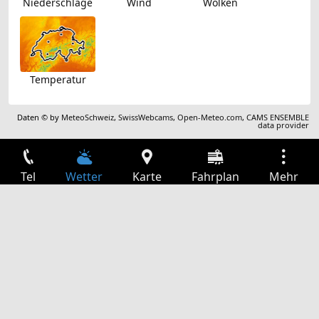
Niederschläge
Wind
Wolken
Temperatur
Daten © by
MeteoSchweiz
,
SwissWebcams
,
Open-Meteo.com
,
CAMS ENSEMBLE
data provider
Tel
Wetter
Karte
Fahrplan
Mehr
Anmelden
Dienste
Abfahrtstabelle
Freizeit