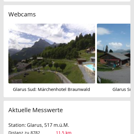
Webcams
Glarus Sud: Märchenhotel Braunwald
Glarus Su
Aktuelle Messwerte
Station: Glarus, 517 m.ü.M.
Distanz zu 8782
11.5 km