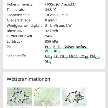
Höhendifferenz
-100m (617 m.ü.M.)
Temperatur
34.3 °C
Sonnenschein
10 von 10 min
Niederschläge
0 mm/h
Windgeschwindigkeit
21 km/h
aus NW
Böenspitze
32 km/h
Luftfeuchtigkeit
24%
Luftdruck
956 hPa
Pollen
Erle
,
Birke
,
Gräser
,
Beifuss
,
Ambrosia
Schadstoffe
NH
,
CO
,
NO
,
Ozon
,
PM
,
PM
,
3
2
10
2.5
SO
2
Wetteranimationen