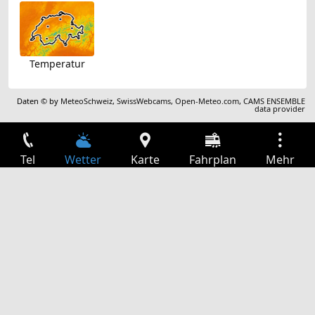
Temperatur
Daten © by
MeteoSchweiz
,
SwissWebcams
,
Open-Meteo.com
,
CAMS ENSEMBLE
data provider
Tel
Wetter
Karte
Fahrplan
Mehr
Anmelden
Dienste
Abfahrtstabelle
Freizeit