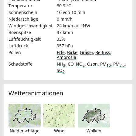
Temperatur
30.9 °C
Sonnenschein
10 von 10 min
Niederschläge
0 mm/h
Windgeschwindigkeit
24 km/h
aus NW
Böenspitze
37 km/h
Luftfeuchtigkeit
33%
Luftdruck
957 hPa
Pollen
Erle
,
Birke
,
Gräser
,
Beifuss
,
Ambrosia
Schadstoffe
NH
,
CO
,
NO
,
Ozon
,
PM
,
PM
,
3
2
10
2.5
SO
2
Wetteranimationen
Niederschläge
Wind
Wolken