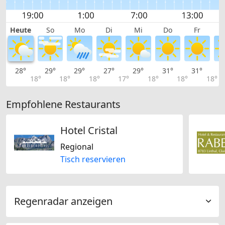
Heute
So
Mo
Di
Mi
Do
Fr
28°
29°
29°
27°
29°
31°
31°
2
18°
18°
18°
17°
18°
18°
18°
Empfohlene Restaurants
Hotel Cristal
Regional
Tisch reservieren
Regenradar anzeigen