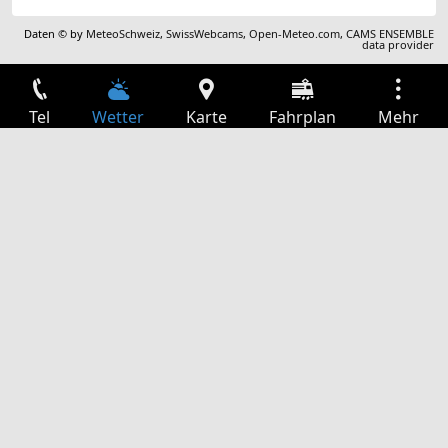
Daten © by
MeteoSchweiz
,
SwissWebcams
,
Open-Meteo.com
,
CAMS ENSEMBLE
data provider
Tel
Wetter
Karte
Fahrplan
Mehr
Anmelden
Dienste
Abfahrtstabelle
Freizeit
TV-Programm
Kinoprogramm
Websuche