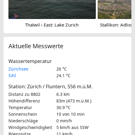
Thalwil › East: Lake Zurich
Aktuelle Messwerte
Wassertemperatur
Zürichsee
26 °C
Sihl
24.1 °C
Station: Zürich / Fluntern, 556 m.ü.M.
Distanz zu 8802
6.3 km
Höhendifferenz
83m (473 m.ü.M.)
Temperatur
30.9 °C
Sonnenschein
10 von 10 min
Niederschläge
0 mm/h
Windgeschwindigkeit
5 km/h
aus SSW
Böenspitze
11 km/h