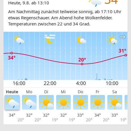
Heute, 9.8. ab 13:10
Am Nachmittag zunächst teilweise sonnig, ab 17:10 Uhr
etwas Regenschauer. Am Abend hohe Wolkenfelder.
Temperaturen zwischen 22 und 34 Grad.
Heute
Mo
Di
Mi
Do
Fr
Sa
34°
32°
32°
32°
33°
34°
33°
3
20°
20°
19°
19°
20°
20°
19°