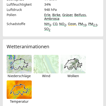
Luftfeuchtigkeit
34%
Luftdruck
948 hPa
Pollen
Erle
,
Birke
,
Gräser
,
Beifuss
,
Ambrosia
Schadstoffe
NH
,
CO
,
NO
,
Ozon
,
PM
,
PM
,
3
2
10
2.5
SO
2
Wetteranimationen
Niederschläge
Wind
Wolken
Temperatur