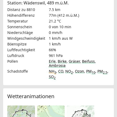
Station: Wädenswil, 489 m.ü.M.
Distanz zu 8810
7.5 km
Höhendifferenz
77m (412 m.ü.M.)
Temperatur
21.2 °C
Sonnenschein
0 von 10 min
Niederschläge
0 mm/h
Windgeschwindigkeit
1 km/h
aus W
Böenspitze
1 km/h
Luftfeuchtigkeit
66%
Luftdruck
961 hPa
Pollen
Erle
,
Birke
,
Gräser
,
Beifuss
,
Ambrosia
Schadstoffe
NH
,
CO
,
NO
,
Ozon
,
PM
,
PM
,
3
2
10
2.5
SO
2
Wetteranimationen