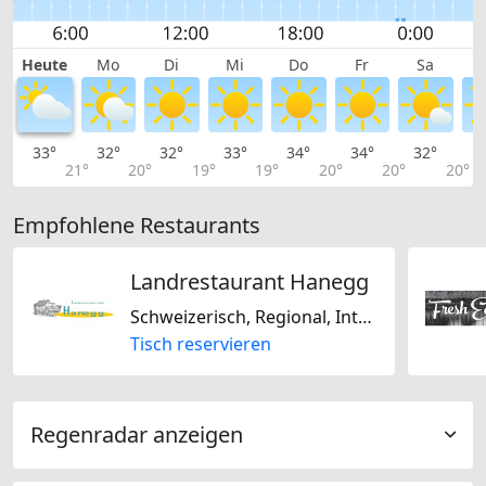
Heute
Mo
Di
Mi
Do
Fr
Sa
33°
32°
32°
33°
34°
34°
32°
3
21°
20°
19°
19°
20°
20°
20°
Empfohlene Restaurants
Landrestaurant Hanegg
Schweizerisch, Regional, International
Tisch reservieren
Regenradar anzeigen