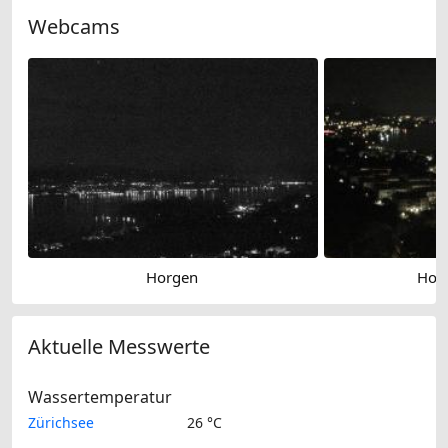
Webcams
Horgen
Horg
Aktuelle Messwerte
Wassertemperatur
Zürichsee
26 °C