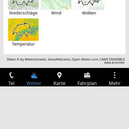
Niederschläge
Wind
Wolken
Temperatur
Daten © by
MeteoSchweiz
,
SwissWebcams
,
Open-Meteo.com
,
CAMS ENSEMBLE
data provider
Tel
Wetter
Karte
Fahrplan
Mehr
Anmelden
Dienste
Abfahrtstabelle