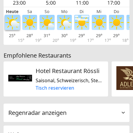
Heute
Sa
So
Mo
Di
Mi
Do
25°
28°
31°
30°
29°
29°
29°
2
15°
19°
20°
19°
17°
17°
18°
Empfohlene Restaurants
Hotel Restaurant Rössli
Saisonal, Schweizerisch, Steakhouse, Regional
Tisch reservieren
Regenradar anzeigen