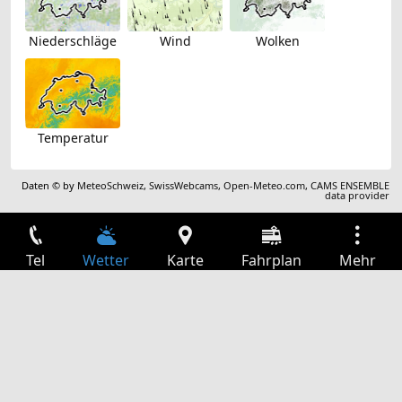
Niederschläge
Wind
Wolken
Temperatur
Daten © by
MeteoSchweiz
,
SwissWebcams
,
Open-Meteo.com
,
CAMS ENSEMBLE
data provider
Tel
Wetter
Karte
Fahrplan
Mehr
Anmelden
Dienste
Abfahrtstabelle