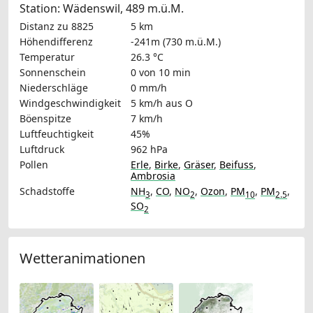
Station: Wädenswil, 489 m.ü.M.
Distanz zu 8825
5 km
Höhendifferenz
-241m (730 m.ü.M.)
Temperatur
26.3 °C
Sonnenschein
0 von 10 min
Niederschläge
0 mm/h
Windgeschwindigkeit
5 km/h
aus O
Böenspitze
7 km/h
Luftfeuchtigkeit
45%
Luftdruck
962 hPa
Pollen
Erle
,
Birke
,
Gräser
,
Beifuss
,
Ambrosia
Schadstoffe
NH
,
CO
,
NO
,
Ozon
,
PM
,
PM
,
3
2
10
2.5
SO
2
Wetteranimationen