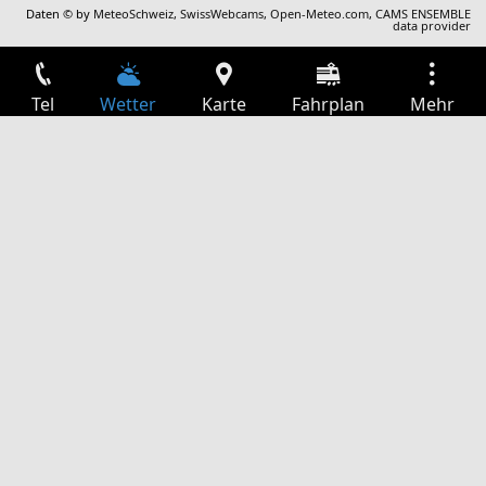
Daten © by
MeteoSchweiz
,
SwissWebcams
,
Open-Meteo.com
,
CAMS ENSEMBLE
data provider
Tel
Wetter
Karte
Fahrplan
Mehr
Anmelden
Dienste
Abfahrtstabelle
Freizeit
TV-Programm
Kinoprogramm
Websuche