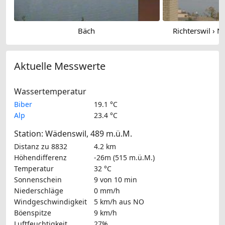
Bäch
Richterswil › N
Aktuelle Messwerte
Wassertemperatur
Biber
19.1 °C
Alp
23.4 °C
Station: Wädenswil, 489 m.ü.M.
Distanz zu 8832
4.2 km
Höhendifferenz
-26m (515 m.ü.M.)
Temperatur
32 °C
Sonnenschein
9 von 10 min
Niederschläge
0 mm/h
Windgeschwindigkeit
5 km/h
aus NO
Böenspitze
9 km/h
Luftfeuchtigkeit
27%