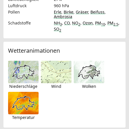
Luftdruck
960 hPa
Pollen
Erle
,
Birke
,
Gräser
,
Beifuss
,
Ambrosia
Schadstoffe
NH
,
CO
,
NO
,
Ozon
,
PM
,
PM
,
3
2
10
2.5
SO
2
Wetteranimationen
Niederschläge
Wind
Wolken
Temperatur