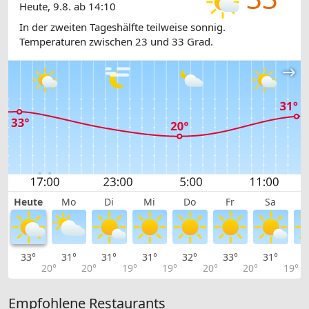
Heute, 9.8. ab 14:10
In der zweiten Tageshälfte teilweise sonnig.
Temperaturen zwischen 23 und 33 Grad.
Heute
Mo
Di
Mi
Do
Fr
Sa
33°
31°
31°
31°
32°
33°
31°
2
20°
20°
19°
19°
20°
20°
19°
Empfohlene Restaurants