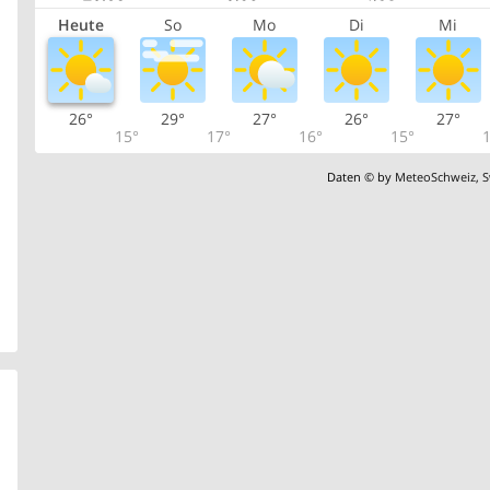
Heute
So
Mo
Di
Mi
26°
29°
27°
26°
27°
15°
17°
16°
15°
1
Daten © by
MeteoSchweiz
,
S