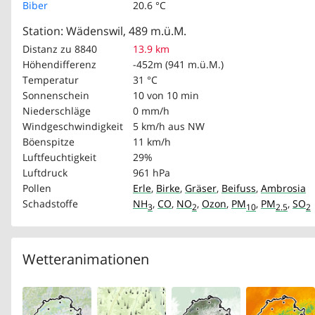
Biber
20.6 °C
Station: Wädenswil, 489 m.ü.M.
Distanz zu 8840
13.9 km
Höhendifferenz
-452m (941 m.ü.M.)
Temperatur
31 °C
Sonnenschein
10 von 10 min
Niederschläge
0 mm/h
Windgeschwindigkeit
5 km/h
aus NW
Böenspitze
11 km/h
Luftfeuchtigkeit
29%
Luftdruck
961 hPa
Pollen
Erle
,
Birke
,
Gräser
,
Beifuss
,
Ambrosia
Schadstoffe
NH
,
CO
,
NO
,
Ozon
,
PM
,
PM
,
SO
3
2
10
2.5
2
Wetteranimationen