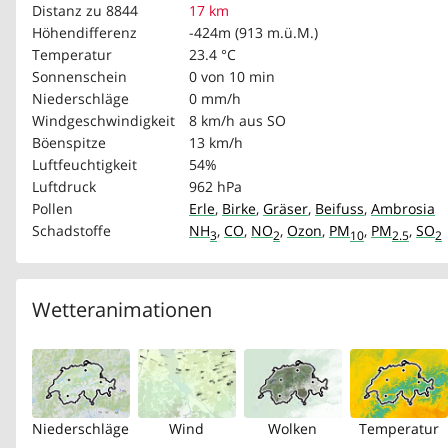
Distanz zu 8844
17 km
Höhendifferenz
-424m (913 m.ü.M.)
Temperatur
23.4 °C
Sonnenschein
0 von 10 min
Niederschläge
0 mm/h
Windgeschwindigkeit
8 km/h
aus SO
Böenspitze
13 km/h
Luftfeuchtigkeit
54%
Luftdruck
962 hPa
Pollen
Erle
,
Birke
,
Gräser
,
Beifuss
,
Ambrosia
Schadstoffe
NH
,
CO
,
NO
,
Ozon
,
PM
,
PM
,
SO
3
2
10
2.5
2
Wetteranimationen
Niederschläge
Wind
Wolken
Temperatur