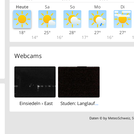
Heute
Sa
So
Mo
Di
18°
25°
28°
27°
27°
14°
16°
17°
16°
1
Webcams
Einsiedeln › East
Studen: Langlaufzentrum
Daten © by
MeteoSchweiz
,
S