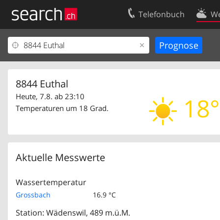
Telefonbuch
We
Ihr Eintrag
Kontakt
Kundencenter Geschäftskunden
Nutzungsbed
Impressum
Datenschutze
8844 Euthal
Heute, 7.8. ab 23:10
18°
Temperaturen um 18 Grad.
Aktuelle Messwerte
Wassertemperatur
Grossbach
16.9 °C
Station: Wädenswil, 489 m.ü.M.