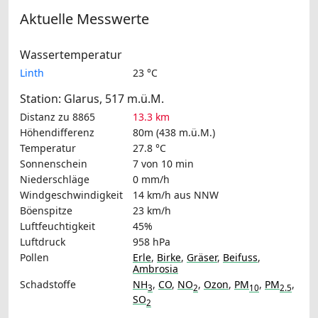
Aktuelle Messwerte
Wassertemperatur
Linth
23 °C
Station: Glarus, 517 m.ü.M.
Distanz zu 8865
13.3 km
Höhendifferenz
80m (438 m.ü.M.)
Temperatur
27.8 °C
Sonnenschein
7 von 10 min
Niederschläge
0 mm/h
Windgeschwindigkeit
14 km/h
aus NNW
Böenspitze
23 km/h
Luftfeuchtigkeit
45%
Luftdruck
958 hPa
Pollen
Erle
,
Birke
,
Gräser
,
Beifuss
,
Ambrosia
Schadstoffe
NH
,
CO
,
NO
,
Ozon
,
PM
,
PM
,
3
2
10
2.5
SO
2