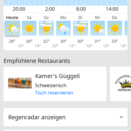
Heute
Sa
So
Mo
Di
Mi
Do
28°
30°
32°
30°
30°
31°
33°
3
16°
19°
20°
19°
18°
18°
18°
Empfohlene Restaurants
Kamer's Güggeli
Schweizerisch
Tisch reservieren
Regenradar anzeigen