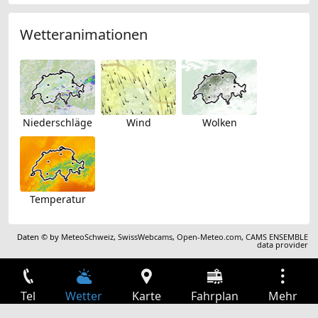
Wetteranimationen
Niederschläge
Wind
Wolken
Temperatur
Daten © by
MeteoSchweiz
,
SwissWebcams
,
Open-Meteo.com
,
CAMS ENSEMBLE
data provider
Tel
Wetter
Karte
Fahrplan
Mehr