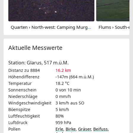
Quarten › North-west: Camping Murg - Walensee
Aktuelle Messwerte
Station: Glarus, 517 m.ü.M.
Distanz zu 8884
16.2 km
Höhendifferenz
-147m (664 m.ü.M.)
Temperatur
18.2 °C
Sonnenschein
0 von 10 min
Niederschläge
0 mm/h
Windgeschwindigkeit
3 km/h
aus SO
Böenspitze
5 km/h
Luftfeuchtigkeit
80%
Luftdruck
959 hPa
Pollen
Erle
,
Birke
,
Gräser
,
Beifuss
,