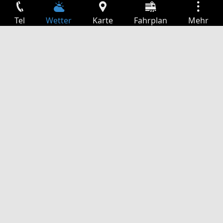
Tel
Wetter
Karte
Fahrplan
Mehr
Anmelden
Dienste
Abfahrtstabelle
Freizeit
TV-Programm
Kinoprogramm
Websuche
App