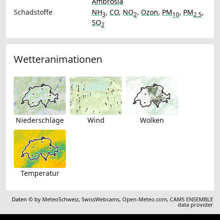
Ambrosia
Schadstoffe
NH
,
CO
,
NO
,
Ozon
,
PM
,
PM
,
3
2
10
2.5
SO
2
Wetteranimationen
Niederschläge
Wind
Wolken
Temperatur
Daten © by
MeteoSchweiz
,
SwissWebcams
,
Open-Meteo.com
,
CAMS ENSEMBLE
data provider