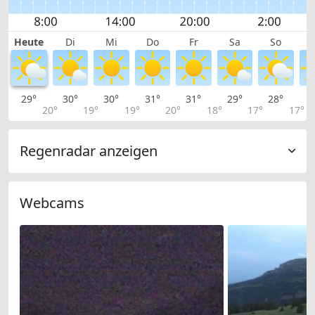
Heute
Di
Mi
Do
Fr
Sa
So
29°
30°
30°
31°
31°
29°
28°
2
20°
19°
19°
20°
18°
17°
17°
Regenradar anzeigen
Webcams