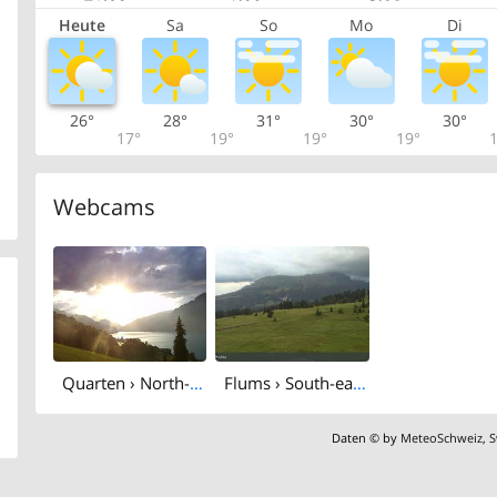
Heute
Sa
So
Mo
Di
26°
28°
31°
30°
30°
17°
19°
19°
19°
1
Webcams
Quarten › North-west: Camping Murg - Walensee
Flums › South-east: Flumserberg - Prodalp
Daten © by
MeteoSchweiz
,
S