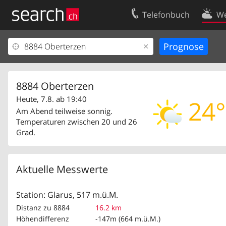
Telefonbuch
We
Ihr Eintrag
Kontakt
Kundencenter Geschäftskunden
Nutzungsbed
Impressum
Datenschutze
8884 Oberterzen
Heute, 7.8. ab 19:40
24°
Am Abend teilweise sonnig.
Temperaturen zwischen 20 und 26
Grad.
Aktuelle Messwerte
Station: Glarus, 517 m.ü.M.
Distanz zu 8884
16.2 km
Höhendifferenz
-147m (664 m.ü.M.)