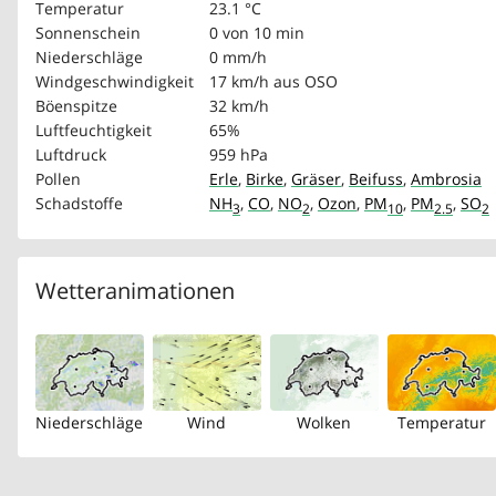
Temperatur
23.1 °C
Sonnenschein
0 von 10 min
Niederschläge
0 mm/h
Windgeschwindigkeit
17 km/h
aus OSO
Böenspitze
32 km/h
Luftfeuchtigkeit
65%
Luftdruck
959 hPa
Pollen
Erle
,
Birke
,
Gräser
,
Beifuss
,
Ambrosia
Schadstoffe
NH
,
CO
,
NO
,
Ozon
,
PM
,
PM
,
SO
3
2
10
2.5
2
Wetteranimationen
Niederschläge
Wind
Wolken
Temperatur