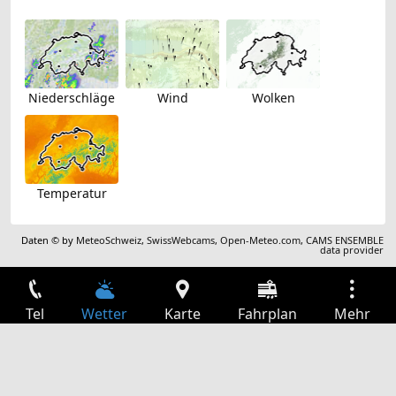
Niederschläge
Wind
Wolken
Temperatur
Daten © by
MeteoSchweiz
,
SwissWebcams
,
Open-Meteo.com
,
CAMS ENSEMBLE
data provider
Tel
Wetter
Karte
Fahrplan
Mehr
Anmelden