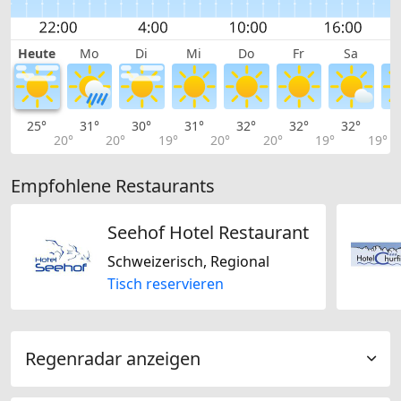
Heute
Mo
Di
Mi
Do
Fr
Sa
25°
31°
30°
31°
32°
32°
32°
2
20°
20°
19°
20°
20°
19°
19°
Empfohlene Restaurants
Seehof Hotel Restaurant
Schweizerisch, Regional
Tisch reservieren
Regenradar anzeigen