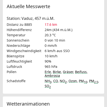
Aktuelle Messwerte
Station: Vaduz, 457 m.ü.M.
Distanz zu 8885
17.6 km
Höhendifferenz
24m (434 m.ü.M.)
Temperatur
20.3 °C
Sonnenschein
0 von 10 min
Niederschläge
0 mm/h
Windgeschwindigkeit
6 km/h
aus SSO
Böenspitze
10 km/h
Luftfeuchtigkeit
90%
Luftdruck
965 hPa
Pollen
Erle
,
Birke
,
Gräser
,
Beifuss
,
Ambrosia
Schadstoffe
NH
,
CO
,
NO
,
Ozon
,
PM
,
PM
,
3
2
10
2.5
SO
2
Wetteranimationen