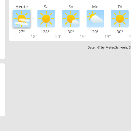
Heute
Sa
So
Mo
Di
27°
28°
30°
29°
30°
18°
20°
19°
19°
1
Daten © by
MeteoSchweiz
,
S