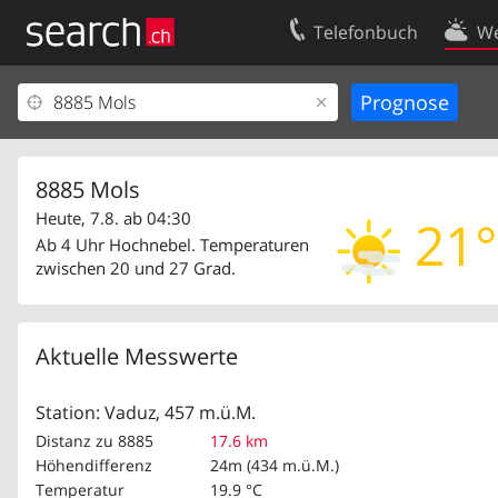
Telefonbuch
We
Ihr Eintrag
Kontakt
Kundencenter Geschäftskunden
Nutzungsbed
Impressum
Datenschutze
8885 Mols
Heute, 7.8. ab 04:30
21°
Ab 4 Uhr Hochnebel. Temperaturen
zwischen 20 und 27 Grad.
Aktuelle Messwerte
Station: Vaduz, 457 m.ü.M.
Distanz zu 8885
17.6 km
Höhendifferenz
24m (434 m.ü.M.)
Temperatur
19.9 °C