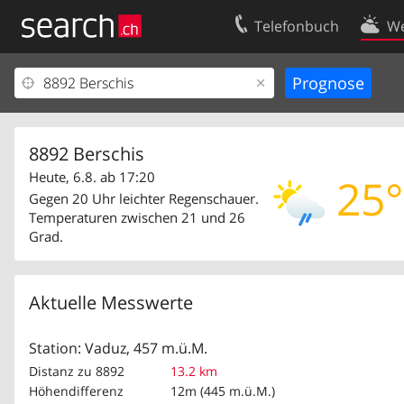
Telefonbuch
We
Ihr Eintrag
Kontakt
Kundencenter Geschäftskunden
Nutzungsbed
Impressum
Datenschutze
8892 Berschis
Heute, 6.8. ab 17:20
25°
Gegen 20 Uhr leichter Regenschauer.
Temperaturen zwischen 21 und 26
Grad.
Aktuelle Messwerte
Station: Vaduz, 457 m.ü.M.
Distanz zu 8892
13.2 km
Höhendifferenz
12m (445 m.ü.M.)