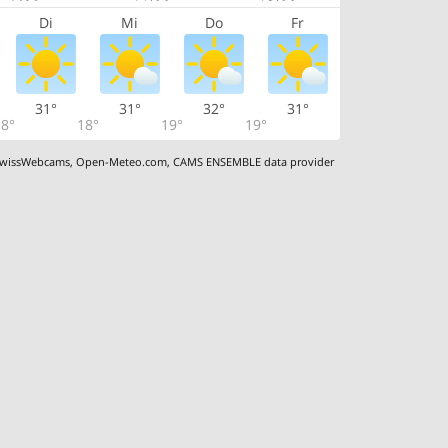
Di
Mi
Do
Fr
31°
31°
32°
31°
8°
18°
19°
19°
wissWebcams
,
Open-Meteo.com
,
CAMS ENSEMBLE data provider