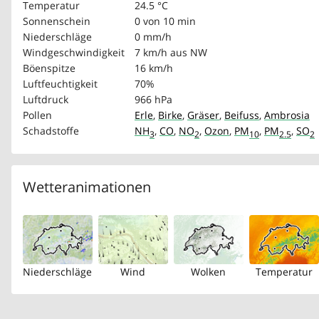
Temperatur
24.5 °C
Sonnenschein
0 von 10 min
Niederschläge
0 mm/h
Windgeschwindigkeit
7 km/h
aus NW
Böenspitze
16 km/h
Luftfeuchtigkeit
70%
Luftdruck
966 hPa
Pollen
Erle
,
Birke
,
Gräser
,
Beifuss
,
Ambrosia
Schadstoffe
NH
,
CO
,
NO
,
Ozon
,
PM
,
PM
,
SO
3
2
10
2.5
2
Wetteranimationen
Niederschläge
Wind
Wolken
Temperatur