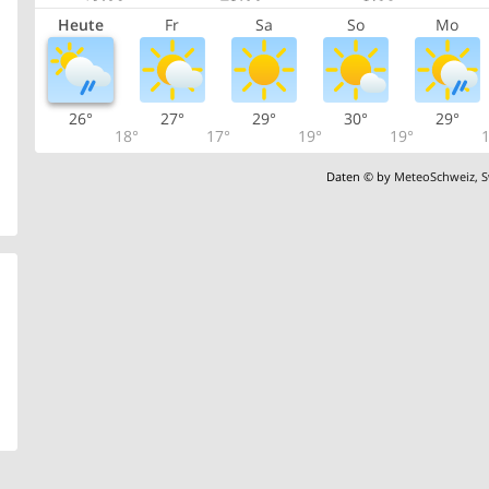
Heute
Fr
Sa
So
Mo
26°
27°
29°
30°
29°
18°
17°
19°
19°
1
Daten © by
MeteoSchweiz
,
S