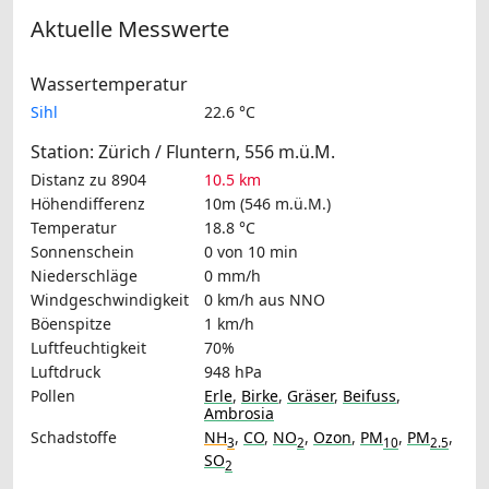
Aktuelle Messwerte
Wassertemperatur
Sihl
22.6 °C
Station: Zürich / Fluntern, 556 m.ü.M.
Distanz zu 8904
10.5 km
Höhendifferenz
10m (546 m.ü.M.)
Temperatur
18.8 °C
Sonnenschein
0 von 10 min
Niederschläge
0 mm/h
Windgeschwindigkeit
0 km/h
aus NNO
Böenspitze
1 km/h
Luftfeuchtigkeit
70%
Luftdruck
948 hPa
Pollen
Erle
,
Birke
,
Gräser
,
Beifuss
,
Ambrosia
Schadstoffe
NH
,
CO
,
NO
,
Ozon
,
PM
,
PM
,
3
2
10
2.5
SO
2