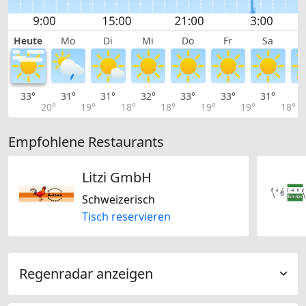
Heute
Mo
Di
Mi
Do
Fr
Sa
33°
31°
31°
32°
33°
33°
31°
2
20°
19°
18°
18°
19°
19°
18°
Empfohlene Restaurants
Litzi GmbH
Schweizerisch
Tisch reservieren
Regenradar anzeigen