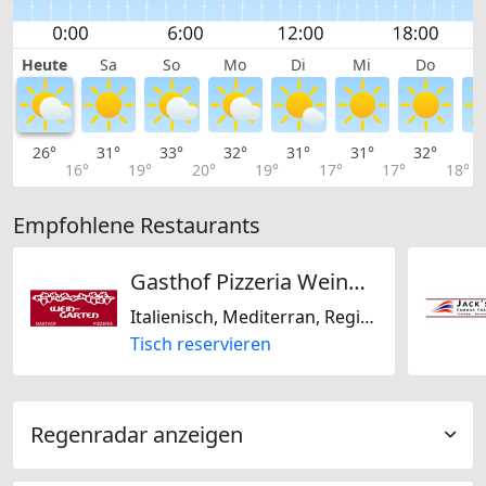
Heute
Sa
So
Mo
Di
Mi
Do
26°
31°
33°
32°
31°
31°
32°
3
16°
19°
20°
19°
17°
17°
18°
Empfohlene Restaurants
Gasthof Pizzeria Weingarten
Italienisch, Mediterran, Regional, Schweizerisch, Saisonal, Laktosefrei, Glutenfrei
Tisch reservieren
Regenradar anzeigen