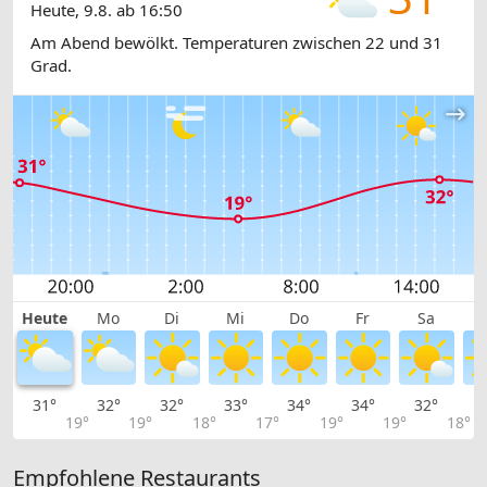
Heute, 9.8. ab 16:50
Am Abend bewölkt. Temperaturen zwischen 22 und 31
Grad.
Heute
Mo
Di
Mi
Do
Fr
Sa
31°
32°
32°
33°
34°
34°
32°
2
19°
19°
18°
17°
19°
19°
18°
Empfohlene Restaurants