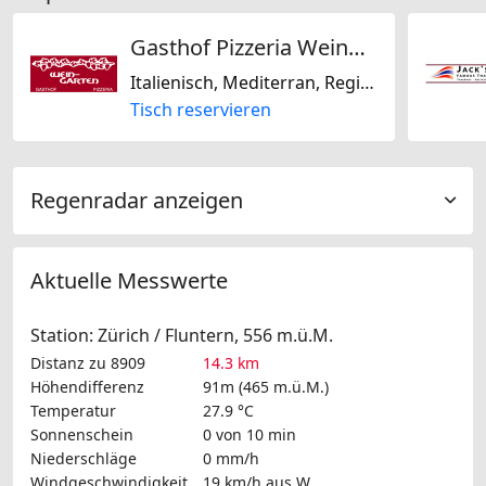
Gasthof Pizzeria Weingarten
Italienisch, Mediterran, Regional, Schweizerisch, Saisonal, Laktosefrei, Glutenfrei
Tisch reservieren
Regenradar anzeigen
Aktuelle Messwerte
Station: Zürich / Fluntern, 556 m.ü.M.
Distanz zu 8909
14.3 km
Höhendifferenz
91m (465 m.ü.M.)
Temperatur
27.9 °C
Sonnenschein
0 von 10 min
Niederschläge
0 mm/h
Windgeschwindigkeit
19 km/h
aus W