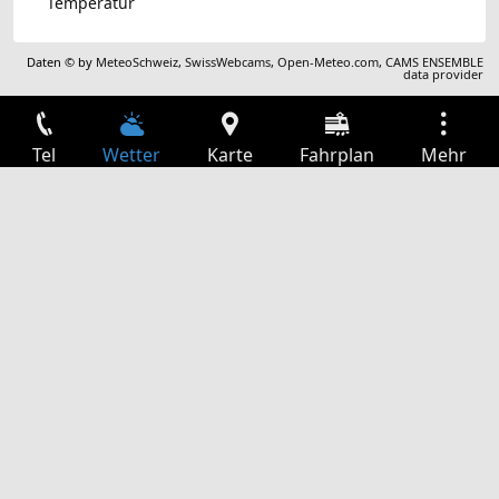
Temperatur
Daten © by
MeteoSchweiz
,
SwissWebcams
,
Open-Meteo.com
,
CAMS ENSEMBLE
data provider
Tel
Wetter
Karte
Fahrplan
Mehr
Anmelden
Dienste
Abfahrtstabelle
Freizeit
TV-Programm
Kinoprogramm