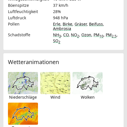
Böenspitze
37 km/h
Luftfeuchtigkeit
28%
Luftdruck
948 hPa
Pollen
Erle
,
Birke
,
Gräser
,
Beifuss
,
Ambrosia
Schadstoffe
NH
,
CO
,
NO
,
Ozon
,
PM
,
PM
,
3
2
10
2.5
SO
2
Wetteranimationen
Niederschläge
Wind
Wolken