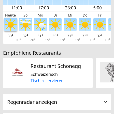
Heute
So
Mo
Di
Mi
Do
Fr
30°
32°
31°
30°
31°
32°
32°
3
20°
20°
19°
18°
18°
19°
19°
Empfohlene Restaurants
Restaurant Schönegg
Schweizerisch
Tisch reservieren
Regenradar anzeigen