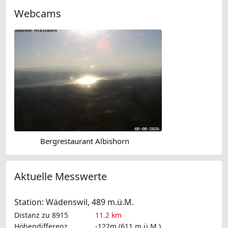
Webcams
Bergrestaurant Albishorn
Aktuelle Messwerte
Station: Wädenswil, 489 m.ü.M.
Distanz zu 8915
11.2 km
Höhendifferenz
-122m (611 m.ü.M.)