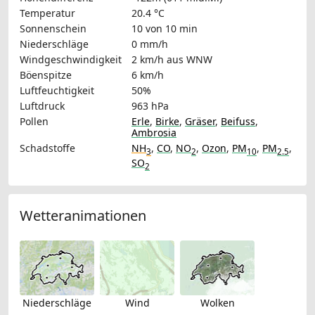
Temperatur
20.4 °C
Sonnenschein
10 von 10 min
Niederschläge
0 mm/h
Windgeschwindigkeit
2 km/h
aus WNW
Böenspitze
6 km/h
Luftfeuchtigkeit
50%
Luftdruck
963 hPa
Pollen
Erle
,
Birke
,
Gräser
,
Beifuss
,
Ambrosia
Schadstoffe
NH
,
CO
,
NO
,
Ozon
,
PM
,
PM
,
3
2
10
2.5
SO
2
Wetteranimationen
Niederschläge
Wind
Wolken