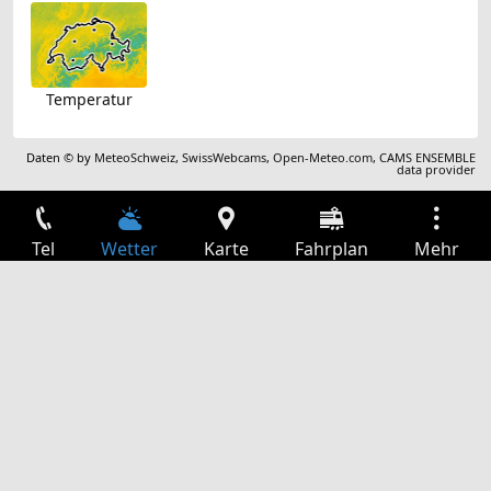
Temperatur
Daten © by
MeteoSchweiz
,
SwissWebcams
,
Open-Meteo.com
,
CAMS ENSEMBLE
data provider
Tel
Wetter
Karte
Fahrplan
Mehr
Anmelden
Dienste
Abfahrtstabelle
Freizeit