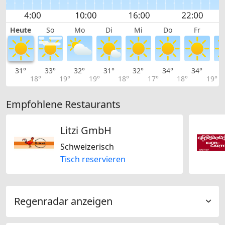
Heute
So
Mo
Di
Mi
Do
Fr
31°
33°
32°
31°
32°
34°
34°
3
18°
19°
19°
18°
17°
18°
19°
Empfohlene Restaurants
Litzi GmbH
Schweizerisch
Tisch reservieren
Regenradar anzeigen