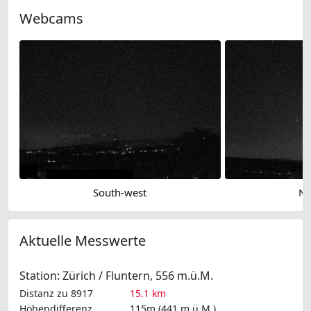
Webcams
South-west
No
Aktuelle Messwerte
Station: Zürich / Fluntern, 556 m.ü.M.
Distanz zu 8917
15.1 km
Höhendifferenz
115m (441 m.ü.M.)