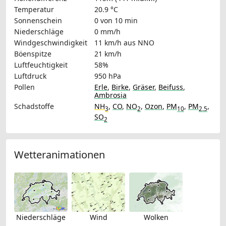
Temperatur
20.9 °C
Sonnenschein
0 von 10 min
Niederschläge
0 mm/h
Windgeschwindigkeit
11 km/h
aus NNO
Böenspitze
21 km/h
Luftfeuchtigkeit
58%
Luftdruck
950 hPa
Pollen
Erle
,
Birke
,
Gräser
,
Beifuss
,
Ambrosia
Schadstoffe
NH
,
CO
,
NO
,
Ozon
,
PM
,
PM
,
3
2
10
2.5
SO
2
Wetteranimationen
Niederschläge
Wind
Wolken