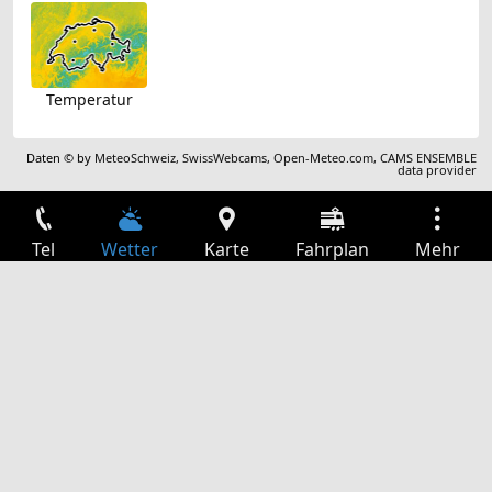
Temperatur
Daten © by
MeteoSchweiz
,
SwissWebcams
,
Open-Meteo.com
,
CAMS ENSEMBLE
data provider
Tel
Wetter
Karte
Fahrplan
Mehr
Anmelden
Dienste
Abfahrtstabelle
Freizeit