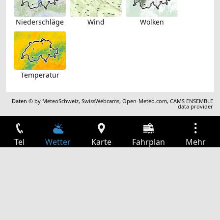
Niederschläge
Wind
Wolken
Temperatur
Daten © by
MeteoSchweiz
,
SwissWebcams
,
Open-Meteo.com
,
CAMS ENSEMBLE
data provider
Tel
Wetter
Karte
Fahrplan
Mehr
Anmelden
Dienste
Abfahrtstabelle