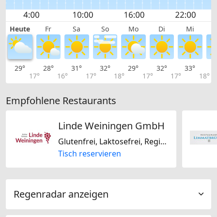
Heute
Fr
Sa
So
Mo
Di
Mi
29°
28°
31°
32°
29°
32°
33°
3
17°
16°
17°
18°
17°
17°
18°
Empfohlene Restaurants
Linde Weiningen GmbH
Glutenfrei, Laktosefrei, Regional
Tisch reservieren
Regenradar anzeigen