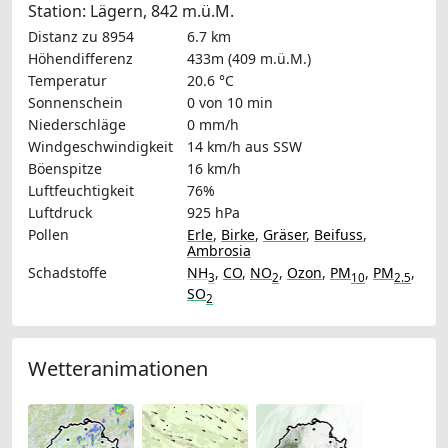
Station: Lägern, 842 m.ü.M.
Distanz zu 8954
6.7 km
Höhendifferenz
433m (409 m.ü.M.)
Temperatur
20.6 °C
Sonnenschein
0 von 10 min
Niederschläge
0 mm/h
Windgeschwindigkeit
14 km/h
aus SSW
Böenspitze
16 km/h
Luftfeuchtigkeit
76%
Luftdruck
925 hPa
Pollen
Erle
,
Birke
,
Gräser
,
Beifuss
,
Ambrosia
Schadstoffe
NH
,
CO
,
NO
,
Ozon
,
PM
,
PM
,
3
2
10
2.5
SO
2
Wetteranimationen