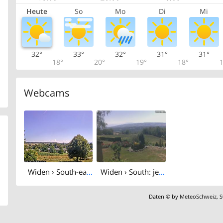
Heute
So
Mo
Di
Mi
32°
33°
32°
31°
31°
18°
20°
19°
18°
1
Webcams
Widen › South-east: Sportzentrum Burkertsmatt
Widen › South: jerocam
Daten © by
MeteoSchweiz
,
S