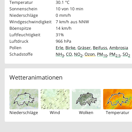
Temperatur
30.1 °C
Sonnenschein
10 von 10 min
Niederschläge
0 mm/h
Windgeschwindigkeit
7 km/h
aus NNW
Böenspitze
14 km/h
Luftfeuchtigkeit
31%
Luftdruck
966 hPa
Pollen
Erle
,
Birke
,
Gräser
,
Beifuss
,
Ambrosia
Schadstoffe
NH
,
CO
,
NO
,
Ozon
,
PM
,
PM
,
SO
3
2
10
2.5
2
Wetteranimationen
Niederschläge
Wind
Wolken
Temperatur