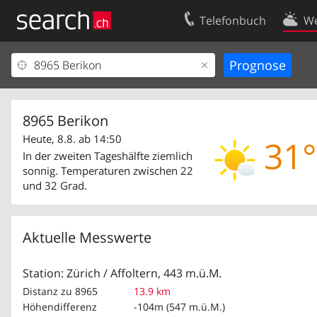
Telefonbuch
We
Ihr Eintrag
Kontakt
Kundencenter Geschäftskunden
Nutzungsbed
Impressum
Datenschutze
8965 Berikon
Heute, 8.8. ab 14:50
31°
In der zweiten Tageshälfte ziemlich
sonnig. Temperaturen zwischen 22
und 32 Grad.
Aktuelle Messwerte
Station: Zürich / Affoltern, 443 m.ü.M.
Distanz zu 8965
13.9 km
Höhendifferenz
-104m (547 m.ü.M.)