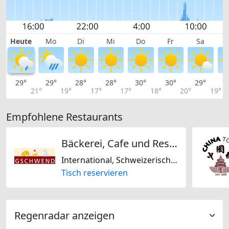
Heute
Mo
Di
Mi
Do
Fr
Sa
29°
29°
28°
28°
30°
30°
29°
2
21°
19°
17°
17°
18°
20°
19°
Empfohlene Restaurants
Bäckerei, Cafe und Restaurant Gschwend
International, Schweizerisch, Saisonal, Regional
Tisch reservieren
Regenradar anzeigen