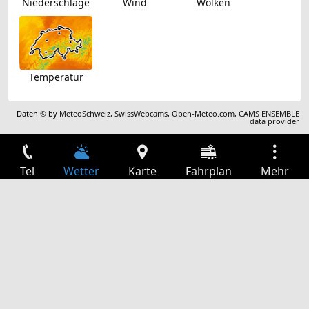
Niederschläge
Wind
Wolken
Temperatur
Daten © by
MeteoSchweiz
,
SwissWebcams
,
Open-Meteo.com
,
CAMS ENSEMBLE
data provider
Tel
Wetter
Karte
Fahrplan
Mehr
Anmelden
Dienste
Abfahrtstabelle
Freizeit