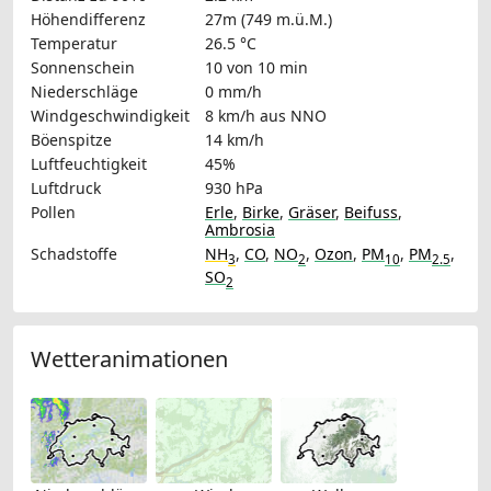
Höhendifferenz
27m (749 m.ü.M.)
Temperatur
26.5 °C
Sonnenschein
10 von 10 min
Niederschläge
0 mm/h
Windgeschwindigkeit
8 km/h
aus NNO
Böenspitze
14 km/h
Luftfeuchtigkeit
45%
Luftdruck
930 hPa
Pollen
Erle
,
Birke
,
Gräser
,
Beifuss
,
Ambrosia
Schadstoffe
NH
,
CO
,
NO
,
Ozon
,
PM
,
PM
,
3
2
10
2.5
SO
2
Wetteranimationen