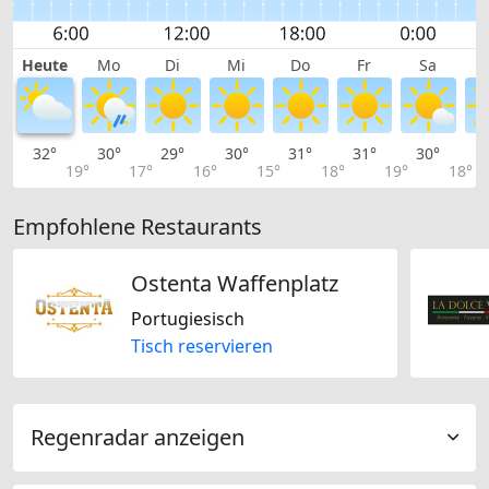
Heute
Mo
Di
Mi
Do
Fr
Sa
32°
30°
29°
30°
31°
31°
30°
2
19°
17°
16°
15°
18°
19°
18°
Empfohlene Restaurants
Ostenta Waffenplatz
Portugiesisch
Tisch reservieren
Regenradar anzeigen