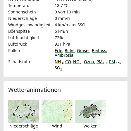
Temperatur
18.7 °C
Sonnenschein
0 von 10 min
Niederschläge
0 mm/h
Windgeschwindigkeit
4 km/h
aus SSO
Böenspitze
6 km/h
Luftfeuchtigkeit
72%
Luftdruck
931 hPa
Pollen
Erle
,
Birke
,
Gräser
,
Beifuss
,
Ambrosia
Schadstoffe
NH
,
CO
,
NO
,
Ozon
,
PM
,
PM
,
3
2
10
2.5
SO
2
Wetteranimationen
Niederschläge
Wind
Wolken