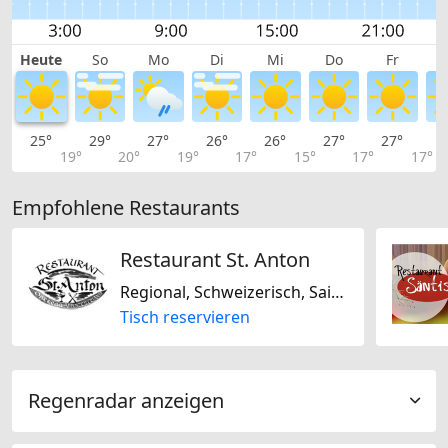
Heute
So
Mo
Di
Mi
Do
Fr
25°
29°
27°
26°
26°
27°
27°
2
19°
20°
19°
17°
15°
17°
17°
Empfohlene Restaurants
Restaurant St. Anton
Regional, Schweizerisch, Saisonal
Tisch reservieren
Regenradar anzeigen