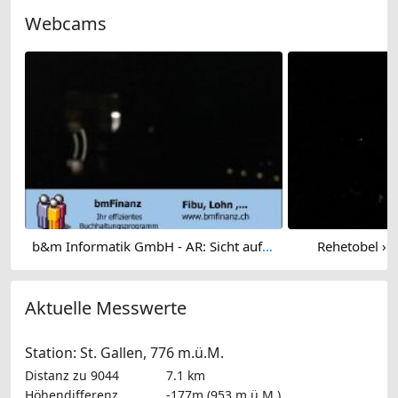
Webcams
b&m Informatik GmbH - AR: Sicht auf die Kirche von - AR
Rehetobel › S
Aktuelle Messwerte
Station: St. Gallen, 776 m.ü.M.
Distanz zu 9044
7.1 km
Höhendifferenz
-177m (953 m.ü.M.)