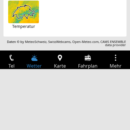
Temperatur
Daten © by
MeteoSchweiz
,
SwissWebcams
,
Open-Meteo.com
,
CAMS ENSEMBLE
data provider
Tel
Wetter
Karte
Fahrplan
Mehr
Anmelden
Dienste
Abfahrtstabelle
Freizeit