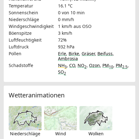
Temperatur
16.1 °C
Sonnenschein
0 von 10 min
Niederschläge
0 mm/h
Windgeschwindigkeit
1 km/h
aus OSO
Böenspitze
3 km/h
Luftfeuchtigkeit
72%
Luftdruck
932 hPa
Pollen
Erle
,
Birke
,
Gräser
,
Beifuss
,
Ambrosia
Schadstoffe
NH
,
CO
,
NO
,
Ozon
,
PM
,
PM
,
3
2
10
2.5
SO
2
Wetteranimationen
Niederschläge
Wind
Wolken