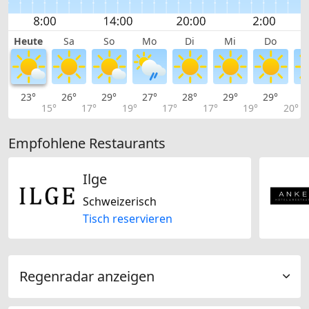
Heute
Sa
So
Mo
Di
Mi
Do
23°
26°
29°
27°
28°
29°
29°
2
15°
17°
19°
17°
17°
19°
20°
Empfohlene Restaurants
Ilge
Schweizerisch
Tisch reservieren
Regenradar anzeigen