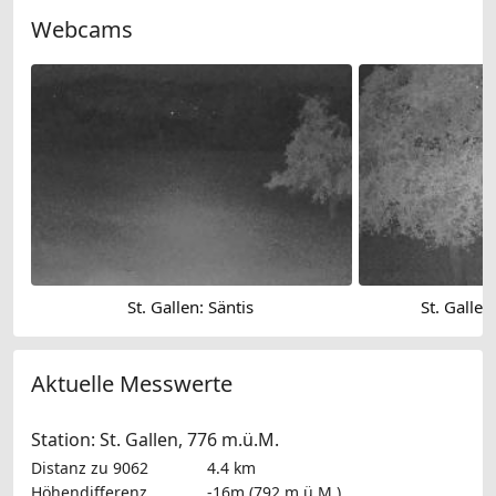
Webcams
St. Gallen: Säntis
St. Gallen
Aktuelle Messwerte
Station: St. Gallen, 776 m.ü.M.
Distanz zu 9062
4.4 km
Höhendifferenz
-16m (792 m.ü.M.)