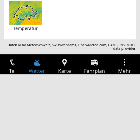
Temperatur
Daten © by
MeteoSchweiz
,
SwissWebcams
,
Open-Meteo.com
,
CAMS ENSEMBLE
data provider
Tel
Wetter
Karte
Fahrplan
Mehr
Anmelden
Dienste
Abfahrtstabelle
Freizeit