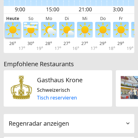
Heute
So
Mo
Di
Mi
Do
Fr
26°
30°
28°
27°
27°
29°
29°
2
17°
19°
17°
16°
17°
18°
19°
Empfohlene Restaurants
Gasthaus Krone
Schweizerisch
Tisch reservieren
Regenradar anzeigen