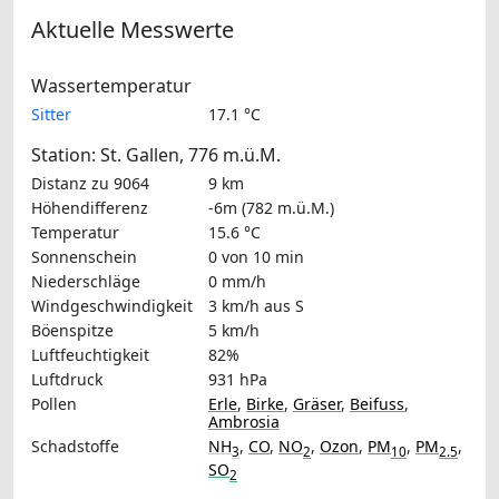
Aktuelle Messwerte
Wassertemperatur
Sitter
17.1 °C
Station: St. Gallen, 776 m.ü.M.
Distanz zu 9064
9 km
Höhendifferenz
-6m (782 m.ü.M.)
Temperatur
15.6 °C
Sonnenschein
0 von 10 min
Niederschläge
0 mm/h
Windgeschwindigkeit
3 km/h
aus S
Böenspitze
5 km/h
Luftfeuchtigkeit
82%
Luftdruck
931 hPa
Pollen
Erle
,
Birke
,
Gräser
,
Beifuss
,
Ambrosia
Schadstoffe
NH
,
CO
,
NO
,
Ozon
,
PM
,
PM
,
3
2
10
2.5
SO
2