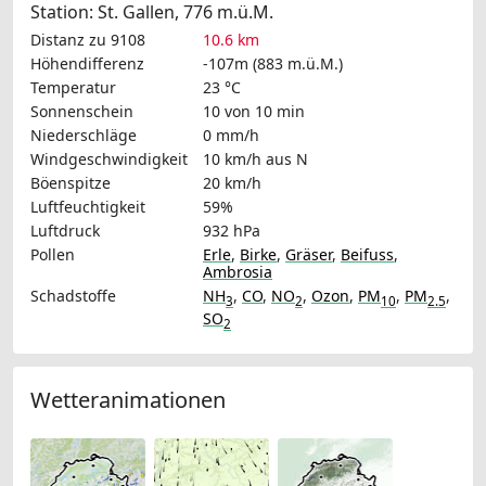
Station: St. Gallen, 776 m.ü.M.
Distanz zu 9108
10.6 km
Höhendifferenz
-107m (883 m.ü.M.)
Temperatur
23 °C
Sonnenschein
10 von 10 min
Niederschläge
0 mm/h
Windgeschwindigkeit
10 km/h
aus N
Böenspitze
20 km/h
Luftfeuchtigkeit
59%
Luftdruck
932 hPa
Pollen
Erle
,
Birke
,
Gräser
,
Beifuss
,
Ambrosia
Schadstoffe
NH
,
CO
,
NO
,
Ozon
,
PM
,
PM
,
3
2
10
2.5
SO
2
Wetteranimationen