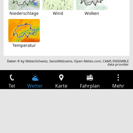
Niederschläge
Wind
Wolken
Temperatur
Daten © by
MeteoSchweiz
,
SwissWebcams
,
Open-Meteo.com
,
CAMS ENSEMBLE
data provider
Tel
Wetter
Karte
Fahrplan
Mehr
Anmelden
Dienste
Abfahrtstabelle