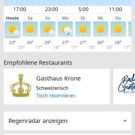
Heute
Sa
So
Mo
Di
Mi
Do
23°
26°
29°
27°
27°
26°
28°
2
15°
17°
18°
17°
16°
16°
17°
Empfohlene Restaurants
Gasthaus Krone
Schweizerisch
Tisch reservieren
Regenradar anzeigen