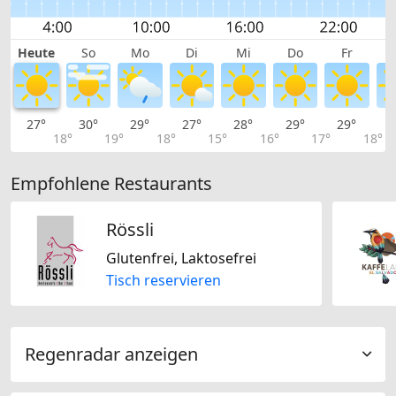
Heute
So
Mo
Di
Mi
Do
Fr
27°
30°
29°
27°
28°
29°
29°
2
18°
19°
18°
15°
16°
17°
18°
Empfohlene Restaurants
Rössli
Glutenfrei, Laktosefrei
Tisch reservieren
Regenradar anzeigen