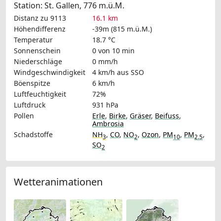
Station: St. Gallen, 776 m.ü.M.
Distanz zu 9113
16.1 km
Höhendifferenz
-39m (815 m.ü.M.)
Temperatur
18.7 °C
Sonnenschein
0 von 10 min
Niederschläge
0 mm/h
Windgeschwindigkeit
4 km/h
aus SSO
Böenspitze
6 km/h
Luftfeuchtigkeit
72%
Luftdruck
931 hPa
Pollen
Erle
,
Birke
,
Gräser
,
Beifuss
,
Ambrosia
Schadstoffe
NH
,
CO
,
NO
,
Ozon
,
PM
,
PM
,
3
2
10
2.5
SO
2
Wetteranimationen