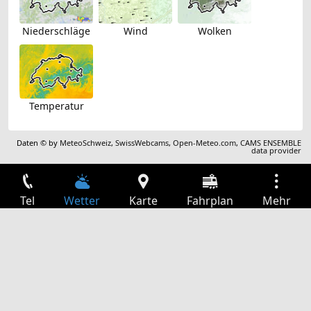
Niederschläge
Wind
Wolken
Temperatur
Daten © by
MeteoSchweiz
,
SwissWebcams
,
Open-Meteo.com
,
CAMS ENSEMBLE
data provider
Tel
Wetter
Karte
Fahrplan
Mehr
Anmelden
Dienste
Abfahrtstabelle