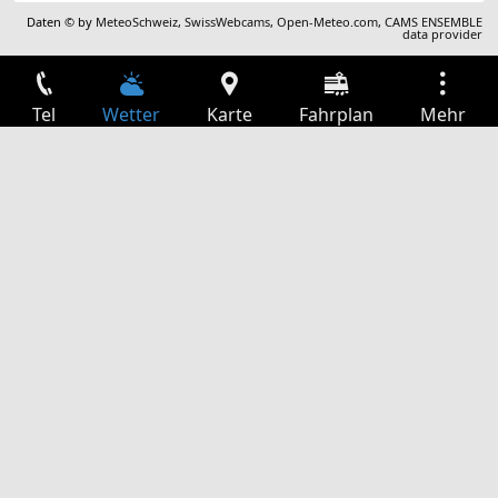
Daten © by
MeteoSchweiz
,
SwissWebcams
,
Open-Meteo.com
,
CAMS ENSEMBLE
data provider
Tel
Wetter
Karte
Fahrplan
Mehr
Anmelden
Dienste
Abfahrtstabelle
Freizeit
TV-Programm
Kinoprogramm
Websuche