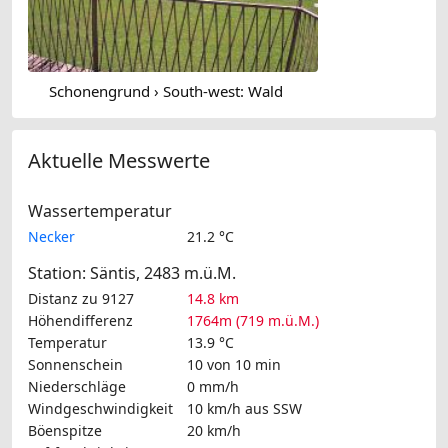
Schonengrund › South-west: Wald
Aktuelle Messwerte
Wassertemperatur
Necker
21.2 °C
Station: Säntis, 2483 m.ü.M.
Distanz zu 9127
14.8 km
Höhendifferenz
1764m (719 m.ü.M.)
Temperatur
13.9 °C
Sonnenschein
10 von 10 min
Niederschläge
0 mm/h
Windgeschwindigkeit
10 km/h
aus SSW
Böenspitze
20 km/h