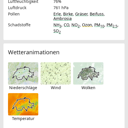
Luftfeuchtigkeit
76%
Luftdruck
761 hPa
Pollen
Erle
,
Birke
,
Gräser
,
Beifuss
,
Ambrosia
Schadstoffe
NH
,
CO
,
NO
,
Ozon
,
PM
,
PM
,
3
2
10
2.5
SO
2
Wetteranimationen
Niederschläge
Wind
Wolken
Temperatur