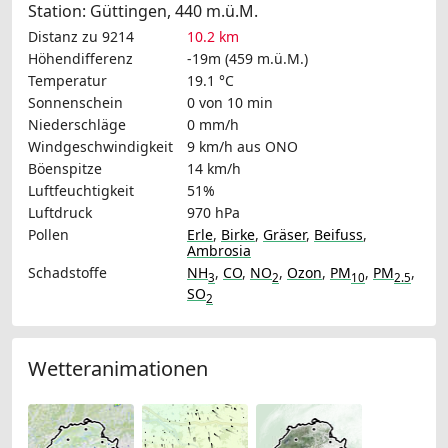
Station: Güttingen, 440 m.ü.M.
Distanz zu 9214
10.2 km
Höhendifferenz
-19m (459 m.ü.M.)
Temperatur
19.1 °C
Sonnenschein
0 von 10 min
Niederschläge
0 mm/h
Windgeschwindigkeit
9 km/h
aus ONO
Böenspitze
14 km/h
Luftfeuchtigkeit
51%
Luftdruck
970 hPa
Pollen
Erle
,
Birke
,
Gräser
,
Beifuss
,
Ambrosia
Schadstoffe
NH
,
CO
,
NO
,
Ozon
,
PM
,
PM
,
3
2
10
2.5
SO
2
Wetteranimationen