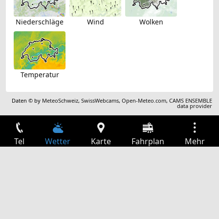
Niederschläge
Wind
Wolken
Temperatur
Daten © by
MeteoSchweiz
,
SwissWebcams
,
Open-Meteo.com
,
CAMS ENSEMBLE
data provider
Tel
Wetter
Karte
Fahrplan
Mehr
Anmelden
Dienste
Abfahrtstabelle