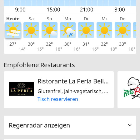
Heute
Sa
So
Mo
Di
Mi
Do
27°
30°
32°
30°
31°
32°
33°
3
14°
15°
18°
16°
16°
18°
18°
Empfohlene Restaurants
Ristorante La Perla Belluno
Glutenfrei, Jain-vegetarisch, Laktosefrei, Italienisch
Tisch reservieren
Regenradar anzeigen