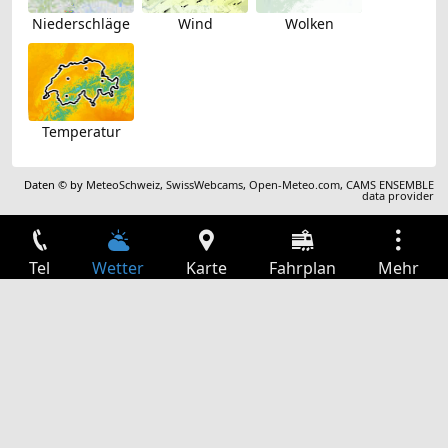
Niederschläge
Wind
Wolken
Temperatur
Daten © by
MeteoSchweiz
,
SwissWebcams
,
Open-Meteo.com
,
CAMS ENSEMBLE
data provider
Tel
Wetter
Karte
Fahrplan
Mehr
Anmelden
Dienste
Abfahrtstabelle