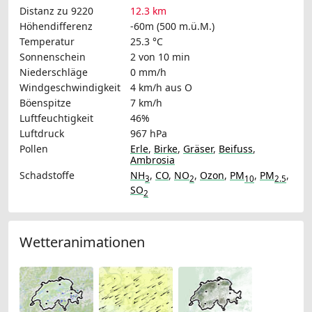
Distanz zu 9220
12.3 km
Höhendifferenz
-60m (500 m.ü.M.)
Temperatur
25.3 °C
Sonnenschein
2 von 10 min
Niederschläge
0 mm/h
Windgeschwindigkeit
4 km/h
aus O
Böenspitze
7 km/h
Luftfeuchtigkeit
46%
Luftdruck
967 hPa
Pollen
Erle
,
Birke
,
Gräser
,
Beifuss
,
Ambrosia
Schadstoffe
NH
,
CO
,
NO
,
Ozon
,
PM
,
PM
,
3
2
10
2.5
SO
2
Wetteranimationen