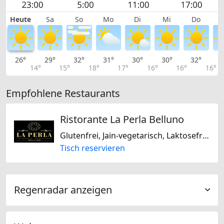
Heute
Sa
So
Mo
Di
Mi
Do
26°
29°
32°
31°
30°
30°
32°
3
14°
15°
18°
17°
16°
16°
16°
Empfohlene Restaurants
Ristorante La Perla Belluno
Glutenfrei, Jain-vegetarisch, Laktosefrei, Italienisch
Tisch reservieren
Regenradar anzeigen