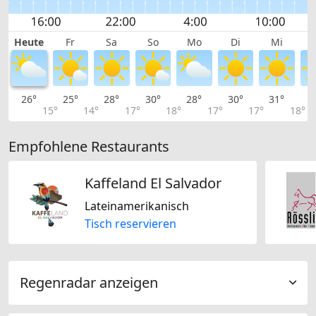
Heute
Fr
Sa
So
Mo
Di
Mi
26°
25°
28°
30°
28°
30°
31°
3
15°
14°
17°
18°
17°
17°
18°
Empfohlene Restaurants
Kaffeland El Salvador
Lateinamerikanisch
Tisch reservieren
Regenradar anzeigen