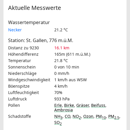
Aktuelle Messwerte
Wassertemperatur
Necker
21.2 °C
Station: St. Gallen, 776 m.ü.M.
Distanz zu 9230
16.1 km
Höhendifferenz
165m (611 m.ü.M.)
Temperatur
21.8 °C
Sonnenschein
0 von 10 min
Niederschläge
0 mm/h
Windgeschwindigkeit
1 km/h
aus WSW
Böenspitze
4 km/h
Luftfeuchtigkeit
70%
Luftdruck
933 hPa
Pollen
Erle
,
Birke
,
Gräser
,
Beifuss
,
Ambrosia
Schadstoffe
NH
,
CO
,
NO
,
Ozon
,
PM
,
PM
,
3
2
10
2.5
SO
2