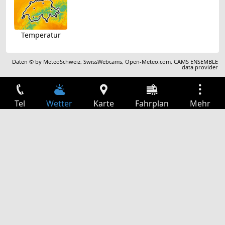
Temperatur
Daten © by
MeteoSchweiz
,
SwissWebcams
,
Open-Meteo.com
,
CAMS ENSEMBLE
data provider
Tel
Wetter
Karte
Fahrplan
Mehr
Anmelden
Dienste
Abfahrtstabelle
Freizeit
TV-Programm