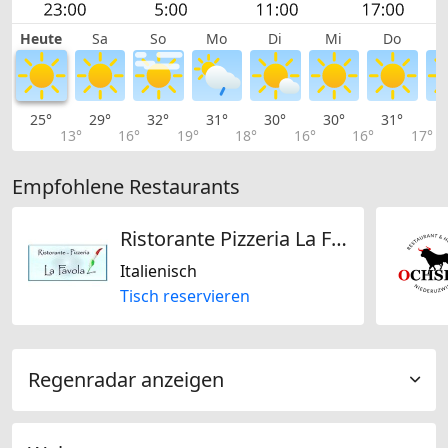
Heute
Sa
So
Mo
Di
Mi
Do
25°
29°
32°
31°
30°
30°
31°
3
13°
16°
19°
18°
16°
16°
17°
Empfohlene Restaurants
Ristorante Pizzeria La Favola zur Luxenburg
Italienisch
Tisch reservieren
Regenradar anzeigen