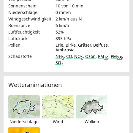
Sonnenschein
10 von 10 min
Niederschläge
0 mm/h
Windgeschwindigkeit
2 km/h
aus N
Böenspitze
6 km/h
Luftfeuchtigkeit
52%
Luftdruck
893 hPa
Pollen
Erle
,
Birke
,
Gräser
,
Beifuss
,
Ambrosia
Schadstoffe
NH
,
CO
,
NO
,
Ozon
,
PM
,
PM
,
3
2
10
2.5
SO
2
Wetteranimationen
Niederschläge
Wind
Wolken