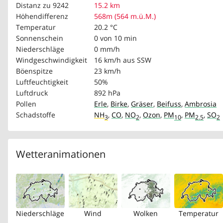
Distanz zu 9242
15.2 km
Höhendifferenz
568m (564 m.ü.M.)
Temperatur
20.2 °C
Sonnenschein
0 von 10 min
Niederschläge
0 mm/h
Windgeschwindigkeit
16 km/h
aus SSW
Böenspitze
23 km/h
Luftfeuchtigkeit
50%
Luftdruck
892 hPa
Pollen
Erle
,
Birke
,
Gräser
,
Beifuss
,
Ambrosia
Schadstoffe
NH
,
CO
,
NO
,
Ozon
,
PM
,
PM
,
SO
3
2
10
2.5
2
Wetteranimationen
Niederschläge
Wind
Wolken
Temperatur