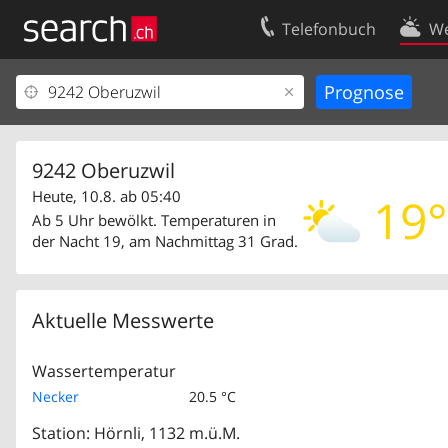
Telefonbuch
We
Ihr Eintrag
Kontakt
Kundencenter Geschäftskunden
Nutzungsbed
Impressum
Datenschutze
9242 Oberuzwil
Heute, 10.8. ab 05:40
19°
Ab 5 Uhr bewölkt. Temperaturen in
der Nacht 19, am Nachmittag 31 Grad.
Aktuelle Messwerte
Wassertemperatur
Necker
20.5 °C
Station: Hörnli, 1132 m.ü.M.