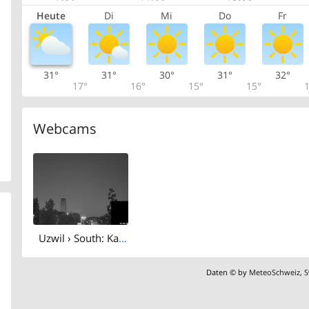
Heute
Di
Mi
Do
Fr
31°
31°
30°
31°
32°
17°
16°
15°
15°
1
Webcams
Uzwil › South: Katholische Kirche Uzwil und Umgebung - Kath. Pfarramt Niederuzwil
Daten © by
MeteoSchweiz
,
S