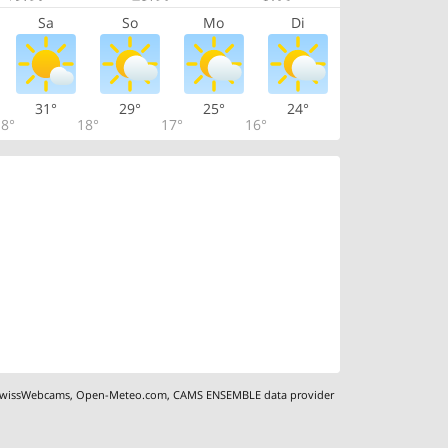
Sa
So
Mo
Di
31°
29°
25°
24°
8°
18°
17°
16°
wissWebcams
,
Open-Meteo.com
,
CAMS ENSEMBLE data provider