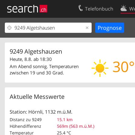
Telefonbuch
We
Ihr Eintrag
Kontakt
Kundencenter Geschäftskunden
Nutzungsbed
Impressum
Datenschutze
9249 Algetshausen
Heute, 8.8. ab 18:30
30°
Am Abend sonnig. Temperaturen
zwischen 19 und 30 Grad.
Aktuelle Messwerte
Station: Hörnli, 1132 m.ü.M.
Distanz zu 9249
15.1 km
Höhendifferenz
569m (563 m.ü.M.)
Temperatur
25.4 °C