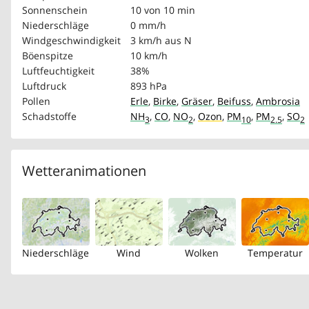
Sonnenschein
10 von 10 min
Niederschläge
0 mm/h
Windgeschwindigkeit
3 km/h
aus N
Böenspitze
10 km/h
Luftfeuchtigkeit
38%
Luftdruck
893 hPa
Pollen
Erle
,
Birke
,
Gräser
,
Beifuss
,
Ambrosia
Schadstoffe
NH
,
CO
,
NO
,
Ozon
,
PM
,
PM
,
SO
3
2
10
2.5
2
Wetteranimationen
Niederschläge
Wind
Wolken
Temperatur