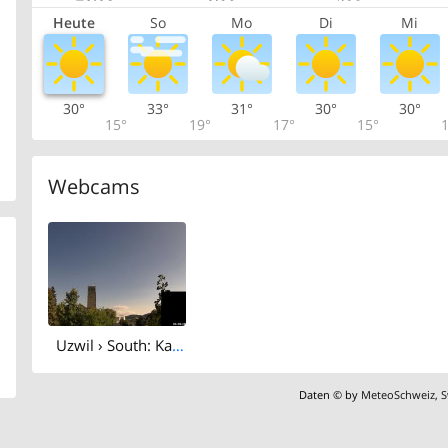
Heute
So
Mo
Di
Mi
30°
33°
31°
30°
30°
15°
19°
17°
15°
1
Webcams
Uzwil › South: Katholische Kirche Uzwil und Umgebung - Kath. Pfarramt Niederuzwil
Daten © by
MeteoSchweiz
,
S