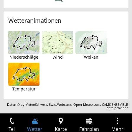
Wetteranimationen
Niederschläge
Wind
Wolken
Temperatur
Daten © by
MeteoSchweiz
,
SwissWebcams
,
Open-Meteo.com
,
CAMS ENSEMBLE
data provider
Tel
Wetter
Karte
Fahrplan
Mehr