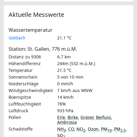
Aktuelle Messwerte
Wassertemperatur
Goldach
21.1 °C
Station: St. Gallen, 776 m.ü.M.
Distanz zu 9306
6.7 km
Höhendifferenz
244m (532 m.ü.M.)
Temperatur
21.5 °C
Sonnenschein
5 von 10 min
Niederschläge
0 mm/h
Windgeschwindigkeit
7 km/h
aus WNW
Böenspitze
14 km/h
Luftfeuchtigkeit
76%
Luftdruck
933 hPa
Pollen
Erle
,
Birke
,
Gräser
,
Beifuss
,
Ambrosia
Schadstoffe
NH
,
CO
,
NO
,
Ozon
,
PM
,
PM
,
3
2
10
2.5
SO
2