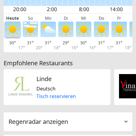
Heute
So
Mo
Di
Mi
Do
Fr
30°
31°
31°
29°
30°
31°
31°
3
17°
20°
18°
16°
16°
17°
18°
Empfohlene Restaurants
Linde
Deutsch
Tisch reservieren
Regenradar anzeigen