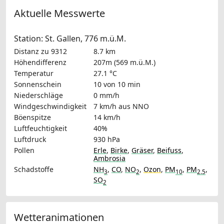
Aktuelle Messwerte
Station: St. Gallen, 776 m.ü.M.
Distanz zu 9312
8.7 km
Höhendifferenz
207m (569 m.ü.M.)
Temperatur
27.1 °C
Sonnenschein
10 von 10 min
Niederschläge
0 mm/h
Windgeschwindigkeit
7 km/h
aus NNO
Böenspitze
14 km/h
Luftfeuchtigkeit
40%
Luftdruck
930 hPa
Pollen
Erle
,
Birke
,
Gräser
,
Beifuss
,
Ambrosia
Schadstoffe
NH
,
CO
,
NO
,
Ozon
,
PM
,
PM
,
3
2
10
2.5
SO
2
Wetteranimationen