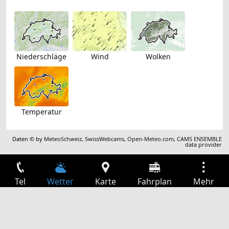
Niederschläge
Wind
Wolken
Temperatur
Daten © by
MeteoSchweiz
,
SwissWebcams
,
Open-Meteo.com
,
CAMS ENSEMBLE
data provider
Tel
Wetter
Karte
Fahrplan
Mehr
Anmelden