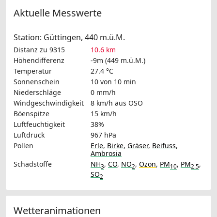
Aktuelle Messwerte
Station: Güttingen, 440 m.ü.M.
Distanz zu 9315
10.6 km
Höhendifferenz
-9m (449 m.ü.M.)
Temperatur
27.4 °C
Sonnenschein
10 von 10 min
Niederschläge
0 mm/h
Windgeschwindigkeit
8 km/h
aus OSO
Böenspitze
15 km/h
Luftfeuchtigkeit
38%
Luftdruck
967 hPa
Pollen
Erle
,
Birke
,
Gräser
,
Beifuss
,
Ambrosia
Schadstoffe
NH
,
CO
,
NO
,
Ozon
,
PM
,
PM
,
3
2
10
2.5
SO
2
Wetteranimationen