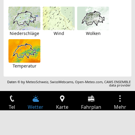
Niederschläge
Wind
Wolken
Temperatur
Daten © by
MeteoSchweiz
,
SwissWebcams
,
Open-Meteo.com
,
CAMS ENSEMBLE
data provider
Tel
Wetter
Karte
Fahrplan
Mehr
Anmelden