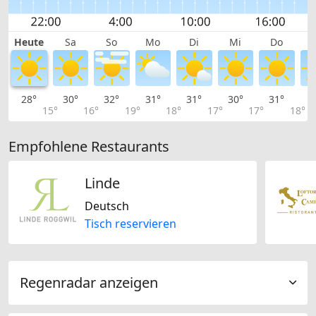
Heute
Sa
So
Mo
Di
Mi
Do
28°
30°
32°
31°
31°
30°
31°
3
15°
16°
19°
18°
17°
17°
18°
Empfohlene Restaurants
Linde
Deutsch
Tisch reservieren
Regenradar anzeigen