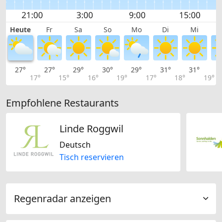
Heute
Fr
Sa
So
Mo
Di
Mi
27°
27°
29°
30°
29°
31°
31°
3
17°
15°
16°
19°
17°
18°
19°
Empfohlene Restaurants
Linde Roggwil
Deutsch
Tisch reservieren
Regenradar anzeigen