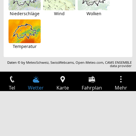
Niederschläge
Wind
Wolken
Temperatur
Daten © by
MeteoSchweiz
,
SwissWebcams
,
Open-Meteo.com
,
CAMS ENSEMBLE
data provider
Tel
Wetter
Karte
Fahrplan
Mehr
Anmelden
Dienste
Abfahrtstabelle