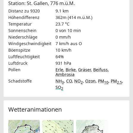
Station: St. Gallen, 776 m.ü.M.
Distanz zu 9320
9.1 km
Höhendifferenz
362m (414 m.ü.M.)
Temperatur
23.7 °C
Sonnenschein
0 von 10 min
Niederschläge
0 mm/h
Windgeschwindigkeit
7 km/h
aus O
Böenspitze
10 km/h
Luftfeuchtigkeit
64%
Luftdruck
931 hPa
Pollen
Erle
,
Birke
,
Gräser
,
Beifuss
,
Ambrosia
Schadstoffe
NH
,
CO
,
NO
,
Ozon
,
PM
,
PM
,
3
2
10
2.5
SO
2
Wetteranimationen