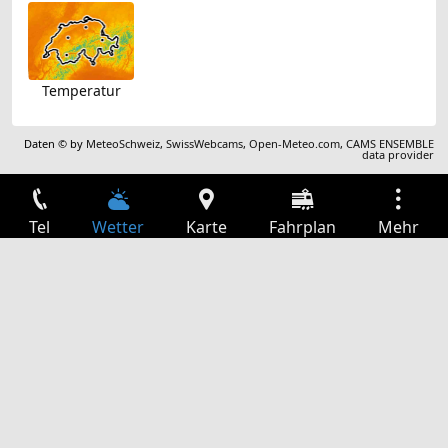
Temperatur
Daten © by
MeteoSchweiz
,
SwissWebcams
,
Open-Meteo.com
,
CAMS ENSEMBLE
data provider
Tel
Wetter
Karte
Fahrplan
Mehr
Anmelden
Dienste
Abfahrtstabelle
Freizeit