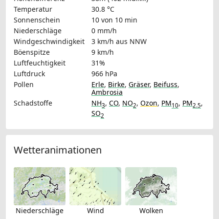
Temperatur
30.8 °C
Sonnenschein
10 von 10 min
Niederschläge
0 mm/h
Windgeschwindigkeit
3 km/h
aus NNW
Böenspitze
9 km/h
Luftfeuchtigkeit
31%
Luftdruck
966 hPa
Pollen
Erle
,
Birke
,
Gräser
,
Beifuss
,
Ambrosia
Schadstoffe
NH
,
CO
,
NO
,
Ozon
,
PM
,
PM
,
3
2
10
2.5
SO
2
Wetteranimationen
Niederschläge
Wind
Wolken