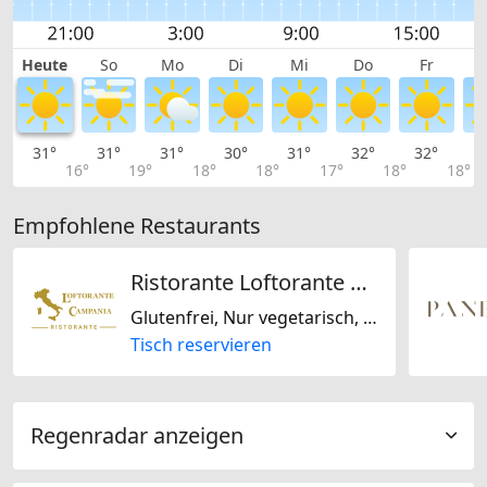
Heute
So
Mo
Di
Mi
Do
Fr
31°
31°
31°
30°
31°
32°
32°
3
16°
19°
18°
18°
17°
18°
18°
Empfohlene Restaurants
Ristorante Loftorante Campania
Glutenfrei, Nur vegetarisch, Laktosefrei, Italienisch, Mediterran, Saisonal
Tisch reservieren
Regenradar anzeigen