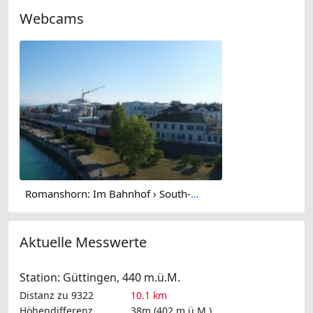
Webcams
Romanshorn: Im Bahnhof › South-west: Hafen Romanshorn
Aktuelle Messwerte
Station: Güttingen, 440 m.ü.M.
Distanz zu 9322
10.1 km
Höhendifferenz
38m (402 m.ü.M.)