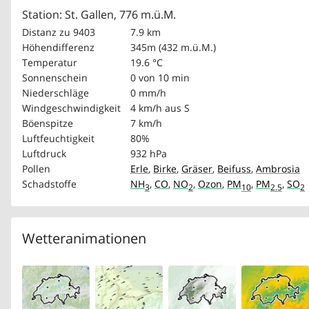
Station: St. Gallen, 776 m.ü.M.
Distanz zu 9403
7.9 km
Höhendifferenz
345m (432 m.ü.M.)
Temperatur
19.6 °C
Sonnenschein
0 von 10 min
Niederschläge
0 mm/h
Windgeschwindigkeit
4 km/h
aus S
Böenspitze
7 km/h
Luftfeuchtigkeit
80%
Luftdruck
932 hPa
Pollen
Erle
,
Birke
,
Gräser
,
Beifuss
,
Ambrosia
Schadstoffe
NH
,
CO
,
NO
,
Ozon
,
PM
,
PM
,
SO
3
2
10
2.5
2
Wetteranimationen