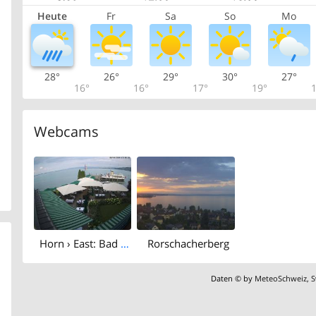
Heute
Fr
Sa
So
Mo
28°
26°
29°
30°
27°
16°
16°
17°
19°
1
Webcams
Horn › East: Bad - am Bodensee
Rorschacherberg
Daten © by
MeteoSchweiz
,
S