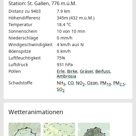
Station: St. Gallen, 776 m.ü.M.
Distanz zu 9403
7.9 km
Höhendifferenz
345m (432 m.ü.M.)
Temperatur
18.4 °C
Sonnenschein
10 von 10 min
Niederschläge
0 mm/h
Windgeschwindigkeit
4 km/h
aus N
Böenspitze
6 km/h
Luftfeuchtigkeit
75%
Luftdruck
931 hPa
Pollen
Erle
,
Birke
,
Gräser
,
Beifuss
,
Ambrosia
Schadstoffe
NH
,
CO
,
NO
,
Ozon
,
PM
,
PM
,
3
2
10
2.5
SO
2
Wetteranimationen