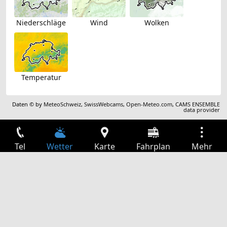
Niederschläge
Wind
Wolken
Temperatur
Daten © by
MeteoSchweiz
,
SwissWebcams
,
Open-Meteo.com
,
CAMS ENSEMBLE
data provider
Tel
Wetter
Karte
Fahrplan
Mehr
Anmelden
Dienste
Abfahrtstabelle