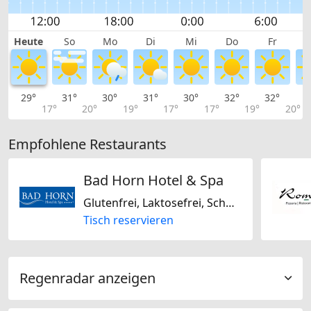
Heute
So
Mo
Di
Mi
Do
Fr
29°
31°
30°
31°
30°
32°
32°
2
17°
20°
19°
17°
17°
19°
20°
Empfohlene Restaurants
Bad Horn Hotel & Spa
Glutenfrei, Laktosefrei, Schweizerisch, Französisch
Tisch reservieren
Regenradar anzeigen