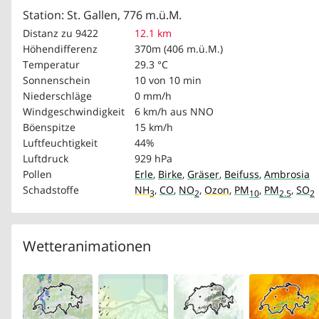
Station: St. Gallen, 776 m.ü.M.
Distanz zu 9422
12.1 km
Höhendifferenz
370m (406 m.ü.M.)
Temperatur
29.3 °C
Sonnenschein
10 von 10 min
Niederschläge
0 mm/h
Windgeschwindigkeit
6 km/h
aus NNO
Böenspitze
15 km/h
Luftfeuchtigkeit
44%
Luftdruck
929 hPa
Pollen
Erle
,
Birke
,
Gräser
,
Beifuss
,
Ambrosia
Schadstoffe
NH
,
CO
,
NO
,
Ozon
,
PM
,
PM
,
SO
3
2
10
2.5
2
Wetteranimationen