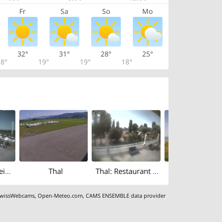
Fr
Sa
So
Mo
32°
31°
28°
25°
8°
19°
19°
18°
Altenrhein: Rheinspitz
Thal
Thal: Restaurant Rheinspitz - Marina Rheinhof
wissWebcams
,
Open-Meteo.com
,
CAMS ENSEMBLE data provider