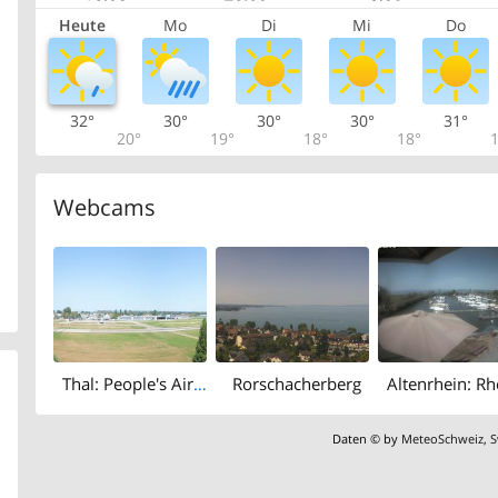
Heute
Mo
Di
Mi
Do
32°
30°
30°
30°
31°
20°
19°
18°
18°
1
Webcams
Thal: People's Airport St. Gallen - Altenrhein
Rorschacherberg
Daten © by
MeteoSchweiz
,
S