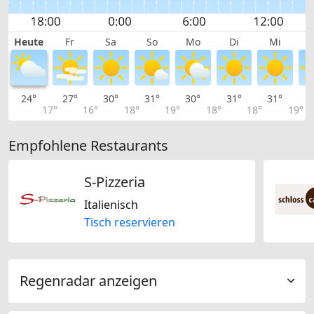
Heute
Fr
Sa
So
Mo
Di
Mi
24°
27°
30°
31°
30°
31°
31°
3
17°
16°
18°
19°
18°
18°
19°
Empfohlene Restaurants
S-Pizzeria
Italienisch
Tisch reservieren
Regenradar anzeigen