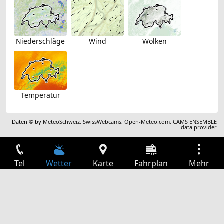
Niederschläge
Wind
Wolken
Temperatur
Daten © by
MeteoSchweiz
,
SwissWebcams
,
Open-Meteo.com
,
CAMS ENSEMBLE
data provider
Tel
Wetter
Karte
Fahrplan
Mehr
Anmelden
Dienste