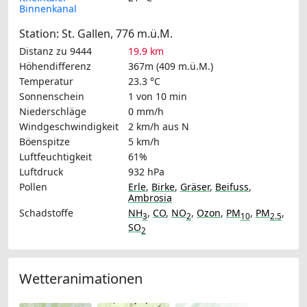
Binnenkanal
Station: St. Gallen, 776 m.ü.M.
Distanz zu 9444
19.9 km
Höhendifferenz
367m (409 m.ü.M.)
Temperatur
23.3 °C
Sonnenschein
1 von 10 min
Niederschläge
0 mm/h
Windgeschwindigkeit
2 km/h
aus N
Böenspitze
5 km/h
Luftfeuchtigkeit
61%
Luftdruck
932 hPa
Pollen
Erle
,
Birke
,
Gräser
,
Beifuss
,
Ambrosia
Schadstoffe
NH
,
CO
,
NO
,
Ozon
,
PM
,
PM
,
3
2
10
2.5
SO
2
Wetteranimationen