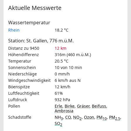
Aktuelle Messwerte
Wassertemperatur
Rhein
18.2 °C
Station: St. Gallen, 776 m.ü.M.
Distanz zu 9450
12 km
Höhendifferenz
316m (460 m.ü.M.)
Temperatur
20.5 °C
Sonnenschein
10 von 10 min
Niederschläge
0 mm/h
Windgeschwindigkeit
6 km/h
aus N
Böenspitze
12 km/h
Luftfeuchtigkeit
61%
Luftdruck
932 hPa
Pollen
Erle
,
Birke
,
Gräser
,
Beifuss
,
Ambrosia
Schadstoffe
NH
,
CO
,
NO
,
Ozon
,
PM
,
PM
,
3
2
10
2.5
SO
2