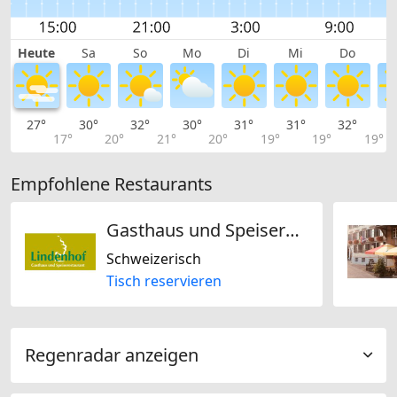
Heute
Sa
So
Mo
Di
Mi
Do
27°
30°
32°
30°
31°
31°
32°
3
17°
20°
21°
20°
19°
19°
19°
Empfohlene Restaurants
Gasthaus und Speiserestaurant Lindenhof
Schweizerisch
Tisch reservieren
Regenradar anzeigen