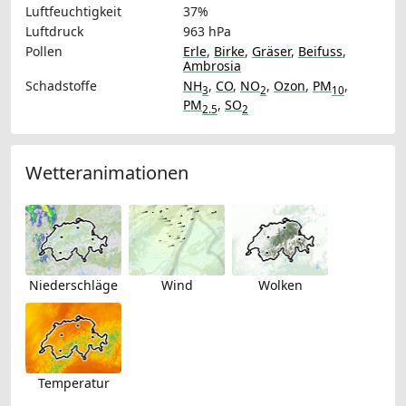
Luftfeuchtigkeit
37%
Luftdruck
963 hPa
Pollen
Erle
,
Birke
,
Gräser
,
Beifuss
,
Ambrosia
Schadstoffe
NH
,
CO
,
NO
,
Ozon
,
PM
,
3
2
10
PM
,
SO
2.5
2
Wetteranimationen
Niederschläge
Wind
Wolken
Temperatur