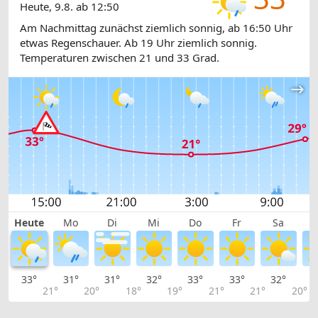
Heute, 9.8. ab 12:50
Am Nachmittag zunächst ziemlich sonnig, ab 16:50 Uhr
etwas Regenschauer. Ab 19 Uhr ziemlich sonnig.
Temperaturen zwischen 21 und 33 Grad.
Heute
Mo
Di
Mi
Do
Fr
Sa
33°
31°
31°
32°
33°
33°
32°
3
21°
20°
18°
19°
21°
21°
20°