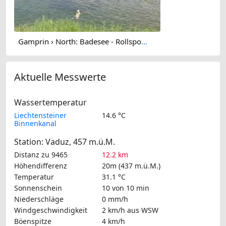
Gamprin › North: Badesee - Rollsportplatz / Pumptrack
Aktuelle Messwerte
Wassertemperatur
Liechtensteiner
14.6 °C
Binnenkanal
Station: Vaduz, 457 m.ü.M.
Distanz zu 9465
12.2 km
Höhendifferenz
20m (437 m.ü.M.)
Temperatur
31.1 °C
Sonnenschein
10 von 10 min
Niederschläge
0 mm/h
Windgeschwindigkeit
2 km/h
aus WSW
Böenspitze
4 km/h