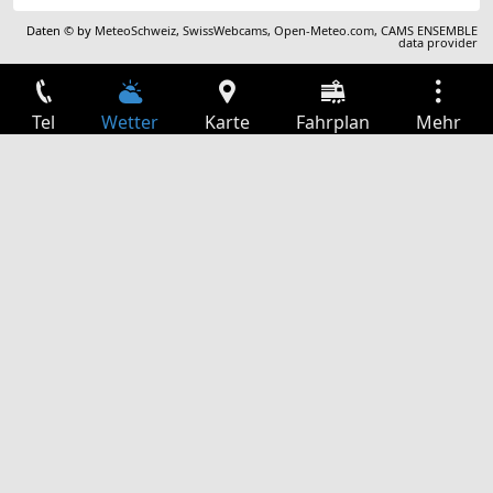
Daten © by
MeteoSchweiz
,
SwissWebcams
,
Open-Meteo.com
,
CAMS ENSEMBLE
data provider
Tel
Wetter
Karte
Fahrplan
Mehr
Anmelden
Dienste
Abfahrtstabelle
Freizeit
TV-Programm
Kinoprogramm
Websuche