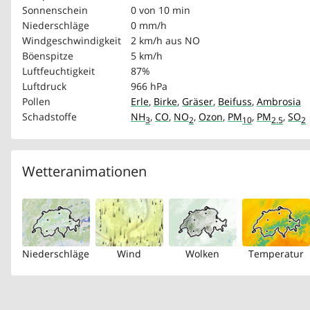
Sonnenschein
0 von 10 min
Niederschläge
0 mm/h
Windgeschwindigkeit
2 km/h
aus NO
Böenspitze
5 km/h
Luftfeuchtigkeit
87%
Luftdruck
966 hPa
Pollen
Erle
,
Birke
,
Gräser
,
Beifuss
,
Ambrosia
Schadstoffe
NH
,
CO
,
NO
,
Ozon
,
PM
,
PM
,
SO
3
2
10
2.5
2
Wetteranimationen
Niederschläge
Wind
Wolken
Temperatur