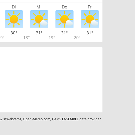
Di
Mi
Do
Fr
30°
31°
31°
31°
9°
18°
19°
20°
wissWebcams
,
Open-Meteo.com
,
CAMS ENSEMBLE data provider