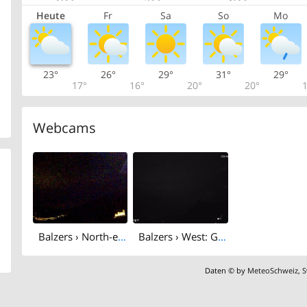
Heute
Fr
Sa
So
Mo
23°
26°
29°
31°
29°
17°
16°
20°
20°
1
Webcams
Balzers › North-east: Burg Gutenberg
Balzers › West: Gonzen
Daten © by
MeteoSchweiz
,
S