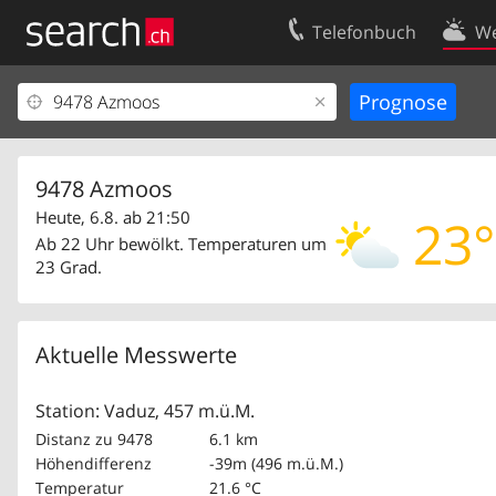
Telefonbuch
We
Ihr Eintrag
Kontakt
Kundencenter Geschäftskunden
Nutzungsbed
Impressum
Datenschutze
9478 Azmoos
Heute, 6.8. ab 21:50
23°
Ab 22 Uhr bewölkt. Temperaturen um
23 Grad.
Aktuelle Messwerte
Station: Vaduz, 457 m.ü.M.
Distanz zu 9478
6.1 km
Höhendifferenz
-39m (496 m.ü.M.)
Temperatur
21.6 °C