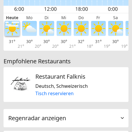
Heute
Mo
Di
Mi
Do
Fr
Sa
31°
30°
30°
30°
32°
31°
30°
2
21°
20°
20°
21°
18°
19°
19°
Empfohlene Restaurants
Restaurant Falknis
Deutsch, Schweizerisch
Tisch reservieren
Regenradar anzeigen