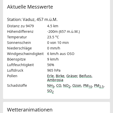
Aktuelle Messwerte
Station: Vaduz, 457 m.ü.M.
Distanz zu 9479
4.5 km
Höhendifferenz
-200m (657 m.ü.M.)
Temperatur
23.5 °C
Sonnenschein
0 von 10 min
Niederschläge
0 mm/h
Windgeschwindigkeit
6 km/h
aus OSO
Böenspitze
9 km/h
Luftfeuchtigkeit
56%
Luftdruck
965 hPa
Pollen
Erle
,
Birke
,
Gräser
,
Beifuss
,
Ambrosia
Schadstoffe
NH
,
CO
,
NO
,
Ozon
,
PM
,
PM
,
3
2
10
2.5
SO
2
Wetteranimationen